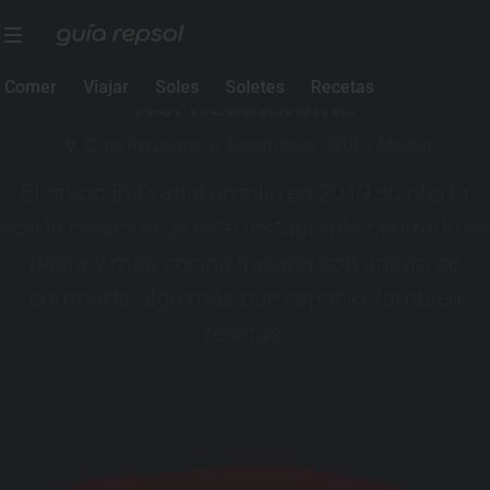
1 Sol Guía Repsol
Comer
Viajar
Soles
Soletes
Recetas
Noi Restaurante
C. de Recoletos, 6, Salamanca, 28001 Madrid
El grupo El Pradal amplió en 2019 su oferta
con la creación de este restaurante centrado en
pasta y más cocina italiana con ánimo de
compartir algo más que espacio, también
recetas.