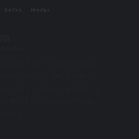
Soletes
Recetas
ya
10, Madrid
única en Madrid, donde Edwin
onómica de su país a menús
bien construidos, capaces de
ria de Colombia desde una
ránea.