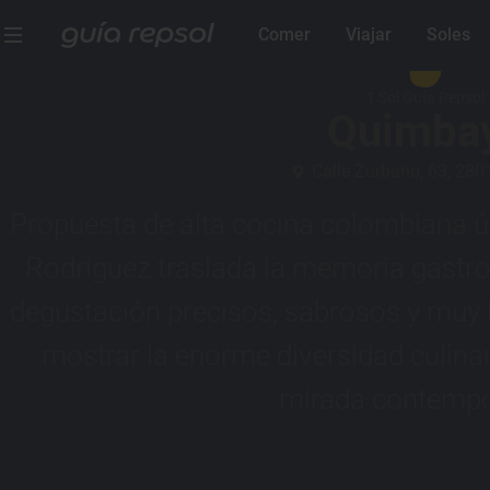
Comer
Viajar
Soles
1 Sol Guía Repsol
Quimba
Calle Zurbano, 63, 280
Propuesta de alta cocina colombiana 
Rodríguez traslada la memoria gastr
degustación precisos, sabrosos y muy 
mostrar la enorme diversidad culina
mirada contempo