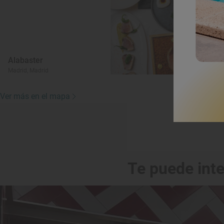
Alabaster
Madrid, Madrid
Ver más en el mapa
Te puede int