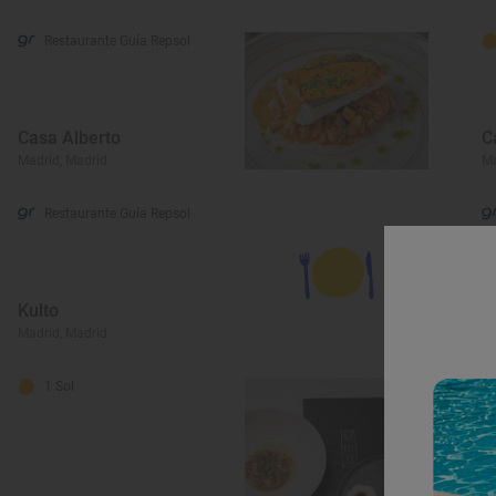
Restaurante Guía Repsol
Casa Alberto
C
Madrid, Madrid
Ma
Restaurante Guía Repsol
Kulto
R
Madrid, Madrid
Ma
1 Sol