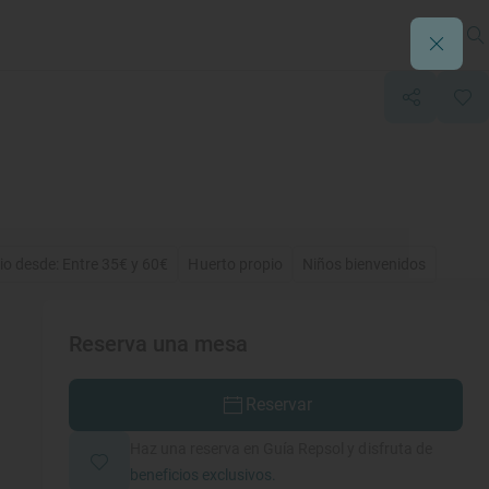
io desde: Entre 35€ y 60€
Huerto propio
Niños bienvenidos
Reserva una mesa
Reservar
Haz una reserva en Guía Repsol y disfruta de
beneficios exclusivos.