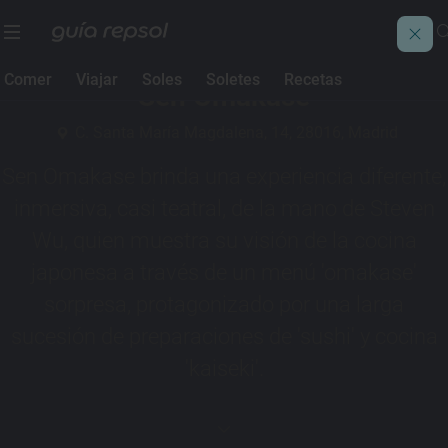
1 Sol Guía Repsol
Comer
Viajar
Soles
Soletes
Recetas
Sen Omakase
C. Santa María Magdalena, 14, 28016, Madrid
Sen Omakase brinda una experiencia diferente,
inmersiva, casi teatral, de la mano de Steven
Wu, quien muestra su visión de la cocina
japonesa a través de un menú 'omakase'
sorpresa, protagonizado por una larga
sucesión de preparaciones de 'sushi' y cocina
'kaiseki'.