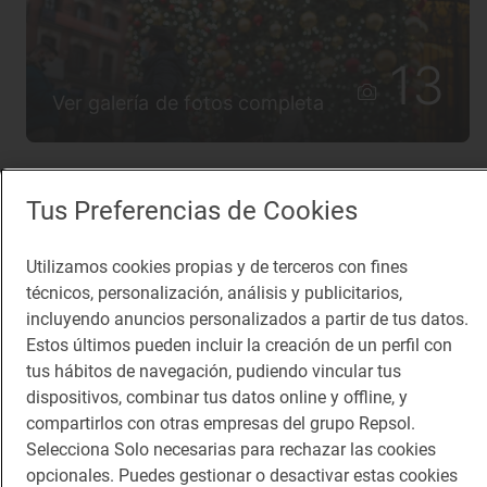
13
Ver galería de fotos completa
Tus Preferencias de Cookies
Temas relacionados
Utilizamos cookies propias y de terceros con fines
Ocio con mascotas
Ocio con perros
De compras
técnicos, personalización, análisis y publicitarios,
Mercadillos
Dónde ir
Comunidad de Madrid
incluyendo anuncios personalizados a partir de tus datos.
Estos últimos pueden incluir la creación de un perfil con
Madrid capital
Invierno
Navidad
tus hábitos de navegación, pudiendo vincular tus
dispositivos, combinar tus datos online y offline, y
compartirlos con otras empresas del grupo Repsol.
Lo más visto
Selecciona Solo necesarias para rechazar las cookies
opcionales. Puedes gestionar o desactivar estas cookies
Los 11 pueblos más bonitos de