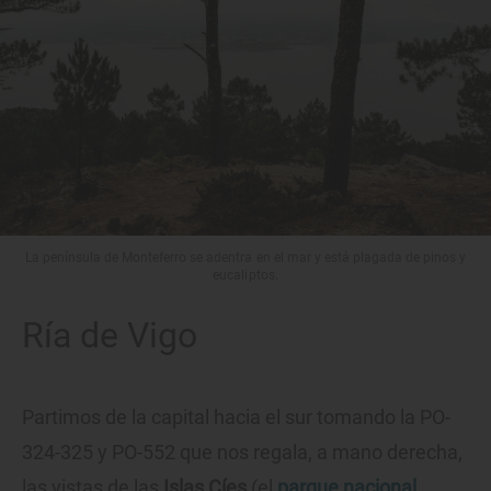
La península de Monteferro se adentra en el mar y está plagada de pinos y
eucaliptos.
Ría de Vigo
Partimos de la capital hacia el sur tomando la PO-
324-325 y PO-552 que nos regala, a mano derecha,
las vistas de las
Islas Cíes
(el
parque nacional