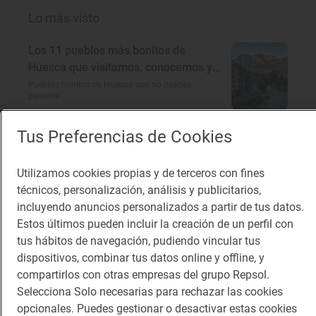
Lo más visto
Los 11 pueblos más bonitos de
Huesca que visitamos, conocemos y
amamos
Pueblos bonitos de Huesca que no puedes
perderte
Planazos para los días borrascosos
Tus Preferencias de Cookies
¿Qué hacer un día de lluvia?
Utilizamos cookies propias y de terceros con fines
técnicos, personalización, análisis y publicitarios,
incluyendo anuncios personalizados a partir de tus datos.
Soletes para celebrar la Feria del libro
Estos últimos pueden incluir la creación de un perfil con
a cualquier hora del día
tus hábitos de navegación, pudiendo vincular tus
Dónde comer barato cerca del Parque del Retiro
(Madrid)
dispositivos, combinar tus datos online y offline, y
compartirlos con otras empresas del grupo Repsol.
En busca del encanto rural de
Selecciona Solo necesarias para rechazar las cookies
Córdoba
opcionales. Puedes gestionar o desactivar estas cookies