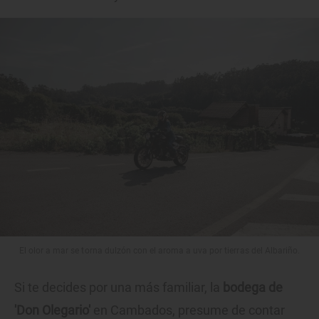
El olor a mar se torna dulzón con el aroma a uva por tierras del Albariño.
Si te decides por una más familiar, la
bodega de
'Don Olegario'
en Cambados, presume de contar