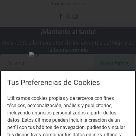
Sígueme en las redes
¡Mantente al tanto!
Suscríbete a la newsletter de los amantes del viaje y de
la buena comida
Suscribirme
Tus Preferencias de Cookies
Utilizamos cookies propias y de terceros con fines
Descárgate la App
técnicos, personalización, análisis y publicitarios,
incluyendo anuncios personalizados a partir de tus
App Store
Google Play
datos. Estos últimos pueden incluir la creación de un
perfil con tus hábitos de navegación, pudiendo vincular
tus dispositivos, combinar tus datos online y offline, y