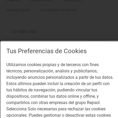
Palacios
Monumentos
Municipios
Madrid capital
Comunidad de Madrid
Lo más visto
Los 11 pueblos más bonitos de
Huesca que visitamos, conocemos y
Tus Preferencias de Cookies
amamos
Pueblos bonitos de Huesca que no puedes
perderte
Utilizamos cookies propias y de terceros con fines
técnicos, personalización, análisis y publicitarios,
Planazos para los días borrascosos
incluyendo anuncios personalizados a partir de tus datos.
¿Qué hacer un día de lluvia?
Estos últimos pueden incluir la creación de un perfil con
tus hábitos de navegación, pudiendo vincular tus
dispositivos, combinar tus datos online y offline, y
Soletes para celebrar la Feria del libro
compartirlos con otras empresas del grupo Repsol.
a cualquier hora del día
Selecciona Solo necesarias para rechazar las cookies
opcionales. Puedes gestionar o desactivar estas cookies
Dónde comer barato cerca del Parque del Retiro