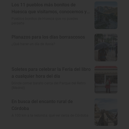
Los 11 pueblos más bonitos de
Huesca que visitamos, conocemos y
amamos
Pueblos bonitos de Huesca que no puedes
perderte
Planazos para los días borrascosos
¿Qué hacer un día de lluvia?
Soletes para celebrar la Feria del libro
a cualquier hora del día
Dónde comer barato cerca del Parque del Retiro
(Madrid)
En busca del encanto rural de
Córdoba
A 100 km a la redonda: qué ver cerca de Córdoba