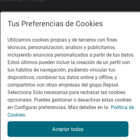
App Store
Google Play
Tus Preferencias de Cookies
Guía Repsol
Enlaces
Utilizamos cookies propias y de terceros con fines
técnicos, personalización, análisis y publicitarios,
Comer
Contacto
incluyendo anuncios personalizados a partir de tus datos.
Estos últimos pueden incluir la creación de un perfil con
Viajar
Sala de prensa
tus hábitos de navegación, pudiendo vincular tus
Dormir
Canal de ética
dispositivos, combinar tus datos online y offline, y
compartirlos con otras empresas del grupo Repsol.
Selecciona Solo necesarias para rechazar las cookies
opcionales. Puedes gestionar o desactivar estas cookies
en Configurar preferencias. Más detalles en la
Política de
Cookies.
Política de privacidad
Política de cookies
Nota legal
Condiciones del servicio
Aceptar todas
© Repsol S.A. 2000
- 2026