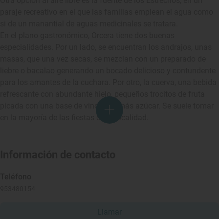
Otra opción al aire libre es la fuente de los Estrechos, en un
paraje recreativo en el que las familias emplean el agua como
si de un manantial de aguas medicinales se tratara.
En el plano gastronómico, Orcera tiene dos buenas
especialidades. Por un lado, se encuentran los andrajos, unas
masas, que una vez secas, se mezclan con un preparado de
liebre o bacalao generando un bocado delicioso y contundente
para los amantes de la cuchara. Por otro, la cuerva, una bebida
refrescante con abundante hielo, pequeños trocitos de fruta
picada con una base de vino tinto más azúcar. Se suele tomar
en la mayoría de las fiestas de la localidad.
Información de contacto
Teléfono
953480154
Llamar