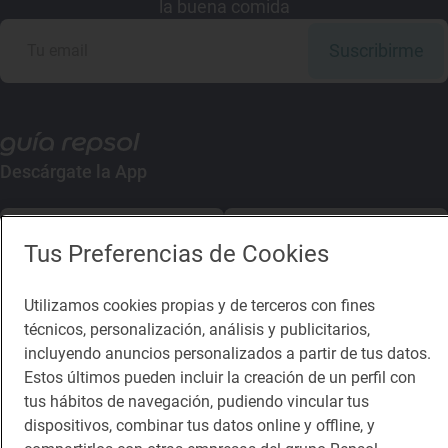
la buena comida
Suscribirme
Descárgate la App
App Store
Google Play
Tus Preferencias de Cookies
Guía Repsol
Enlaces
Utilizamos cookies propias y de terceros con fines
técnicos, personalización, análisis y publicitarios,
Comer
Contacto
incluyendo anuncios personalizados a partir de tus datos.
Estos últimos pueden incluir la creación de un perfil con
Viajar
Sala de prensa
tus hábitos de navegación, pudiendo vincular tus
Dormir
Canal de ética
dispositivos, combinar tus datos online y offline, y