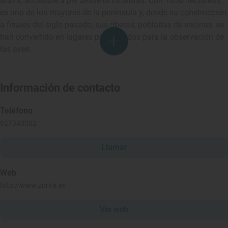
Brava, accesible a pie desde la localidad. Con 1650 hectáreas,
es uno de los mayores de la península y, desde su construcción
a finales del siglo pasado, sus riberas, pobladas de encinas, se
han convertido en lugares privilegiados para la observación de
las aves.
Información de contacto
Teléfono
927340002
Llamar
Web
http://www.zorita.es
Ver web