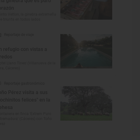
na ginebra que es puro
orazón
irito Vetton, la ginebra extremeña
e triunfa en todos lados
Reportaje de viaje
n refugio con vistas a
redos
otel Llano Tineo' (Villanueva de la
ra, Cáceres)
Reportaje gastronómico
oño Pérez visita a sus
cochinitos felices" en la
ehesa
ntanera en finca 'Extrem Puro
tremadura' (Cáceres) con Toño
rez