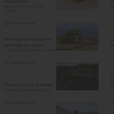
cada bocado
l
Restaurante ‘Alberca’ (Trujillo,
Re
Cáceres)
ri
Reportaje de viaje
Pon un árbol en tu vida en
1
cada viaje que hagas
t
Los árboles más increíbles de España
Pu
Reportaje de viaje
E
c
El amor que reta al vértigo
Ti
Cabañas en los árboles en España
o
Reportaje de viaje