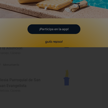
asa La Peña
rganta la Olla, Cáceres
Monumento
glesia de Nuestra Señora
e la Asunción
raicejo, Cáceres
Monumento
glesia Parroquial de San
uan Evangelista
leitosa, Cáceres