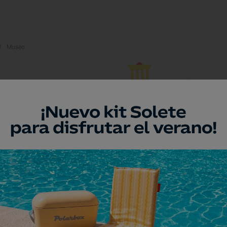
Museo
useo de la Inquisición
rganta la Olla, Cáceres
Monumento
uente Romano de
lcántara
cántara, Cáceres
Monumento