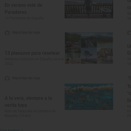
U
En verano vete de
c
Paradores
Sp
14 Paradores en España
qu
Reportaje de viaje
U
13 planazos para resetear
G
Destinos holísticos en España para el
'H
2022
Ve
Reportaje de viaje
T
"
A tu vera, siempre a la
D
verita tuya
Mo
Ruta de Talayuela al pantano de
Ex
Rosarito (70 km)
Pé
Ver todos