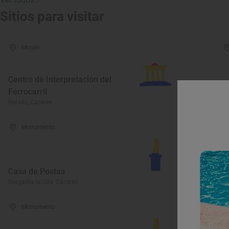
Sitios para visitar
Museo
Centro de Interpretación del
Ferrocarril
M
Hervás, Cáceres
Ga
Monumento
P
Casa de Postas
A
Garganta la Olla, Cáceres
Al
Monumento