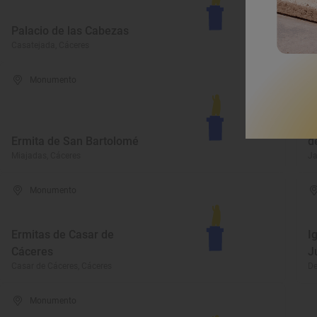
Palacio de las Cabezas
C
Casatejada, Cáceres
Ga
Monumento
I
Ermita de San Bartolomé
d
Miajadas, Cáceres
Ja
Monumento
Ermitas de Casar de
I
Cáceres
J
Casar de Cáceres, Cáceres
De
Monumento