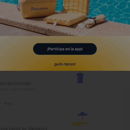
Playa
laya de La Llobella
nissa, Alacant/Alicante
Monumento
ala del Consejo
nissa, Alacant/Alicante
Playa
laya bahía de Bassetes