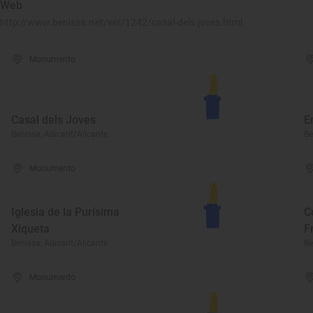
Web
http://www.benissa.net/ver/1242/casal-dels-joves.html
Monumento
Casal dels Joves
E
Benissa, Alacant/Alicante
Be
Monumento
Iglesia de la Purísima
C
Xiqueta
F
Benissa, Alacant/Alicante
Be
Monumento