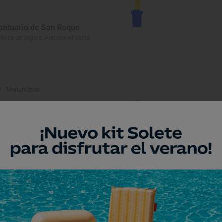
antuario de San Roque
llosa de Segura, Alacant/Alicante
Monumento
rmita de Santa Ana
nissa, Alacant/Alicante
Playa
ala L'Advocat
nissa, Alacant/Alicante