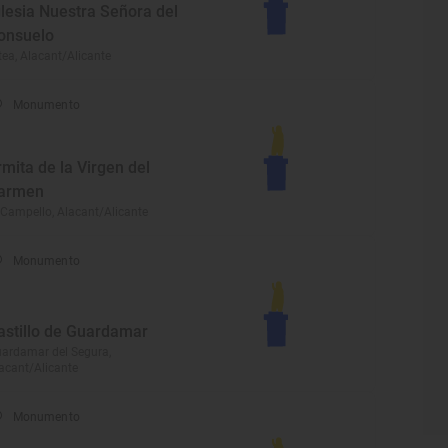
glesia Nuestra Señora del
onsuelo
tea, Alacant/Alicante
Monumento
rmita de la Virgen del
armen
 Campello, Alacant/Alicante
Monumento
astillo de Guardamar
ardamar del Segura,
acant/Alicante
Monumento