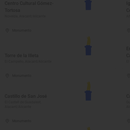
Centro Cultural Gómez-
I
Tortosa
C
Novelda, Alacant/Alicante
Al
Monumento
E
Torre de la Illeta
C
El Campello, Alacant/Alicante
El
Monumento
Castillo de San José
C
El Castell de Guadalest,
Gu
Alacant/Alicante
Al
Monumento