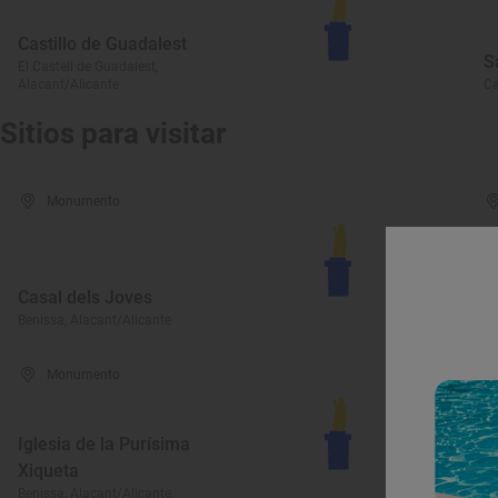
Castillo de Guadalest
S
El Castell de Guadalest,
Alacant/Alicante
Ca
Sitios para visitar
Monumento
Casal dels Joves
E
Benissa, Alacant/Alicante
Be
Monumento
Iglesia de la Purísima
Xiqueta
C
Benissa, Alacant/Alicante
Be