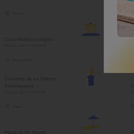
Museo
Casa Museo Abargues
P
Benissa, Alacant/Alicante
Be
Monumento
Convento de los Padres
Franciscanos
S
Benissa, Alacant/Alicante
Be
Playa
Playa de Els Pinets
P