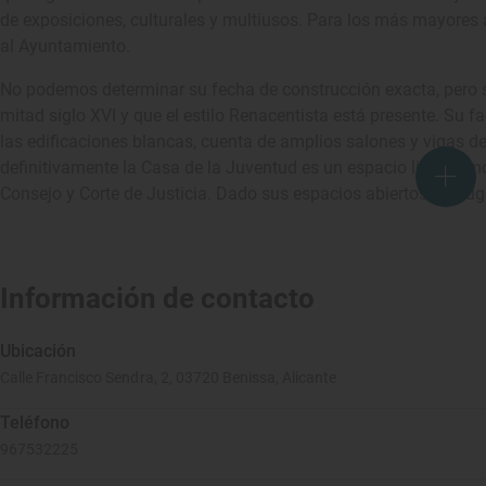
de exposiciones, culturales y multiusos. Para los más mayores 
al Ayuntamiento.
No podemos determinar su fecha de construcción exacta, pero 
mitad siglo XVI y que el estilo Renacentista está presente. Su fa
las edificaciones blancas, cuenta de amplios salones y vigas de
definitivamente la Casa de la Juventud es un espacio libre como
Consejo y Corte de Justicia. Dado sus espacios abiertos fue lu
Información de contacto
Ubicación
Calle Francisco Sendra, 2, 03720 Benissa, Alicante
Teléfono
967532225