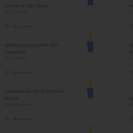
Ermita de San Úrbez
P
Fanlo, Huesca
Gr
Monumento
Iglesia parroquial de San
I
Saturnino
R
Broto, Huesca
Is
Monumento
Colegiata de Santa María la
Mayor
I
Alquézar, Huesca
To
Monumento