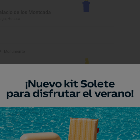
alacio de los Montcada
aga, Huesca
Monumento
olmen de Tella
lla-Sin, Huesca
Monumento
rmita de San Juan y San
ablo
lla-Sin, Huesca