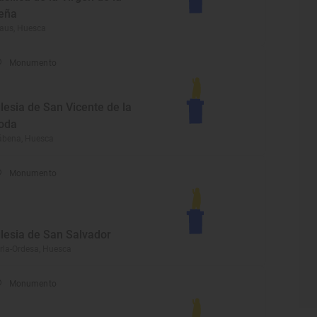
eña
aus, Huesca
Monumento
glesia de San Vicente de la
oda
ábena, Huesca
Monumento
glesia de San Salvador
rla-Ordesa, Huesca
Monumento