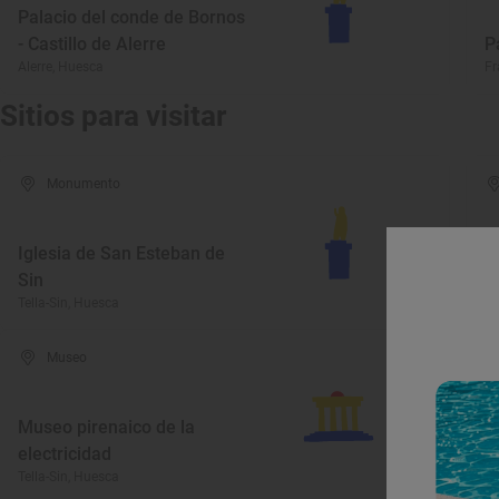
Palacio del conde de Bornos
- Castillo de Alerre
P
Alerre, Huesca
Fr
Sitios para visitar
Monumento
Iglesia de San Esteban de
Sin
D
Tella-Sin, Huesca
Te
Museo
Museo pirenaico de la
E
electricidad
P
Tella-Sin, Huesca
Te