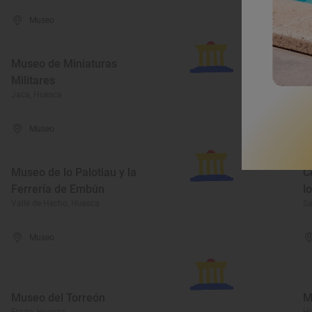
Museo
Museo de Miniaturas
Militares
M
Jaca, Huesca
Hu
Museo
Museo de lo Palotiau y la
C
Ferrería de Embún
l
Valle de Hecho, Huesca
Sa
Museo
Museo del Torreón
M