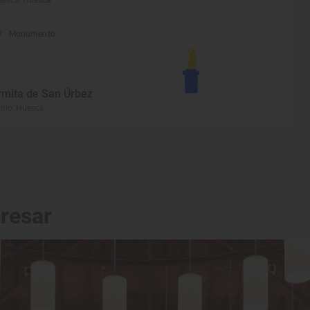
esca, Huesca
Monumento
rmita de San Úrbez
nlo, Huesca
eresar