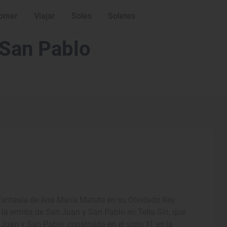
omer
Viajar
Soles
Soletes
 San Pablo
a fantasía de Ana María Matute en su Olvidado Rey
la ermita de San Juan y San Pablo en Tella-Sin, que
uan y San Pablo, construida en el siglo XI, es la