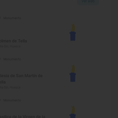
Ver web
Monumento
olmen de Tella
lla-Sin, Huesca
Monumento
glesia de San Martín de
ella
lla-Sin, Huesca
Monumento
asílica de la Virgen de la