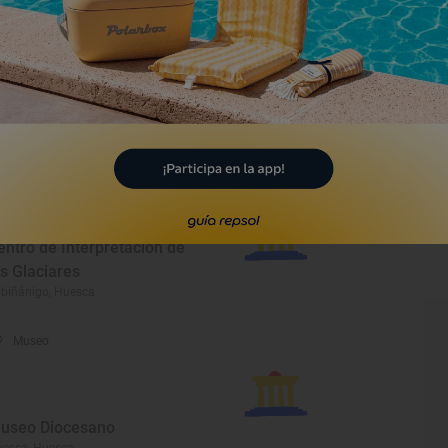
Museo
useo de Huesca
esca, Huesca
Museo
entro de Interpretación de
os Glaciares
biñánigo, Huesca
Museo
useo Diocesano