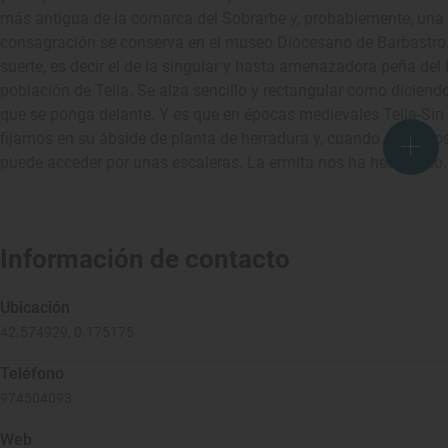
más antigua de la comarca del Sobrarbe y, probablemente, una
consagración se conserva en el museo Diocesano de Barbastro. E
suerte, es decir el de la singular y hasta amenazadora peña del 
población de Tella. Se alza sencillo y rectangular como diciend
que se ponga delante. Y es que en épocas medievales Tella-Sin f
fijamos en su ábside de planta de herradura y, cuando entramos
puede acceder por unas escaleras. La ermita nos ha hechizado.
Información de contacto
Ubicación
42.574929, 0.175175
Teléfono
974504093
Web