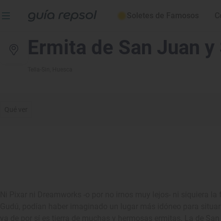
Soletes de Famosos
C
Ermita de San Juan y
Tella-Sin
, Huesca
Qué ver
Ni Pixar ni Dreamworks -o por no irnos muy lejos- ni siquiera l
Gudú, podían haber imaginado un lugar más idóneo para situar 
ya de por sí es tierra de muchas y hermosas ermitas. La de San J