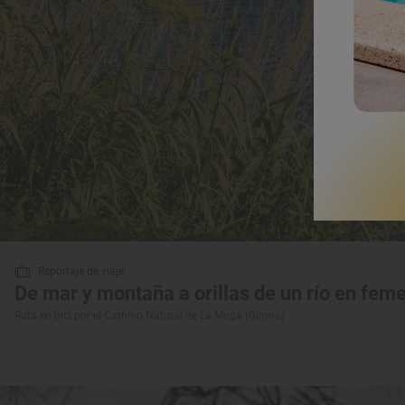
Reportaje de viaje
De mar y montaña a orillas de un río en fem
Ruta en bici por el Camino Natural de La Muga (Girona)