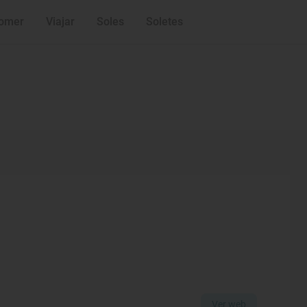
omer
Viajar
Soles
Soletes
Ver web