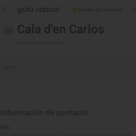
Soletes de Famosos
C
Cala d'en Carlos
Tossa de Mar
, Girona/Gerona
Qué ver
Información de contacto
Web
http://sig.magrama.gob.es/93/ClienteWS/Guia-Playas/Default.aspx?