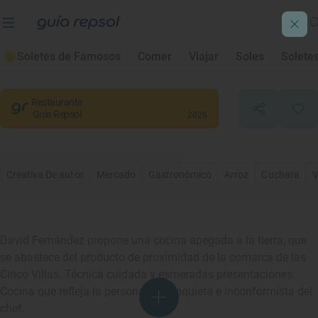
Gratal
Soletes de Famosos
Comer
Viajar
Soles
Solete
Ejea de los Caballeros
, Zaragoza
Restaurante
Guía Repsol
2026
Creativa De autor
Mercado
Gastronómico
Arroz
Cuchara
V
David Fernández propone una cocina apegada a la tierra, que
se abastece del producto de proximidad de la comarca de las
Cinco Villas. Técnica cuidada y esmeradas presentaciones.
Cocina que refleja la personalidad inquieta e inconformista del
chef.