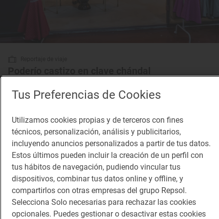
Reportaje de viaje
Poderío castizo en clave chándal
El Chandal chulapo de ‘Fornos y Apolo’ que busca reinventar el traje
tradicional
Tus Preferencias de Cookies
Utilizamos cookies propias y de terceros con fines
técnicos, personalización, análisis y publicitarios,
incluyendo anuncios personalizados a partir de tus datos.
Estos últimos pueden incluir la creación de un perfil con
tus hábitos de navegación, pudiendo vincular tus
dispositivos, combinar tus datos online y offline, y
compartirlos con otras empresas del grupo Repsol.
Selecciona Solo necesarias para rechazar las cookies
opcionales. Puedes gestionar o desactivar estas cookies