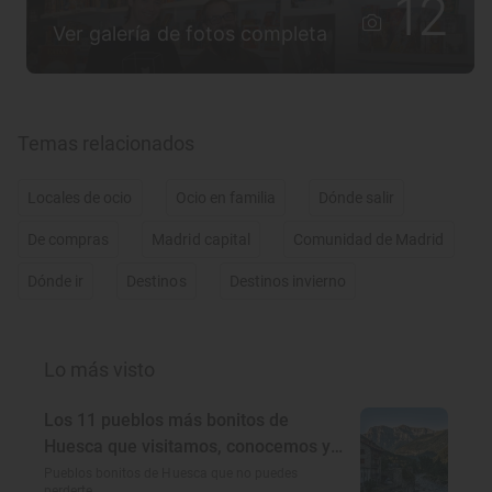
12
Ver galería de fotos completa
Temas relacionados
Locales de ocio
Ocio en familia
Dónde salir
De compras
Madrid capital
Comunidad de Madrid
Dónde ir
Destinos
Destinos invierno
Lo más visto
Los 11 pueblos más bonitos de
Huesca que visitamos, conocemos y
amamos
Pueblos bonitos de Huesca que no puedes
perderte