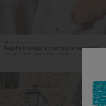
Reportaje gastronómico
Begoña Rodrigo, la chef que te hace feliz
Restaurante ‘La Salita’ (Valencia): sus nuevos platos