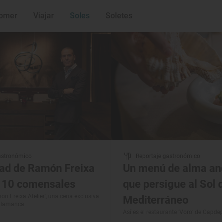
es Guía Repsol
omer
Viajar
Soles
Soletes
astronómico
Reportaje gastronómico
dad de Ramón Freixa
Un menú de alma an
a 10 comensales
que persigue al Sol 
n Freixa Atelier', una cena exclusiva
Mediterráneo
Salamanca
Así es el restaurante ‘Voro’ de Capde