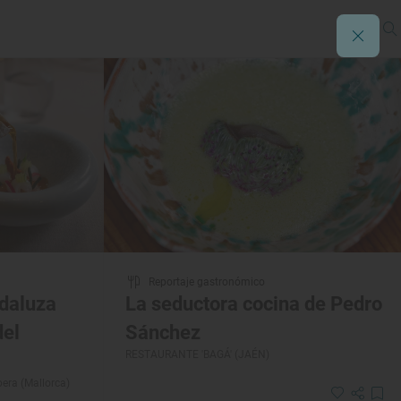
Reportaje gastronómico
daluza
La seductora cocina de Pedro
del
Sánchez
RESTAURANTE 'BAGÁ' (JAÉN)
pera (Mallorca)