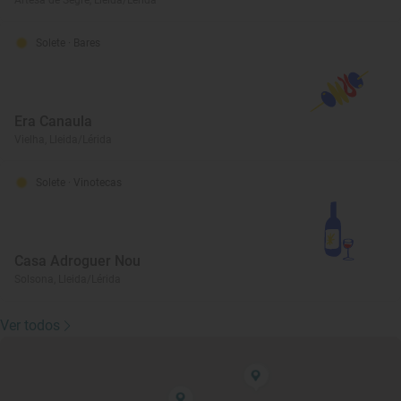
Artesa de Segre, Lleida/Lérida
Solete
· Bares
Era Canaula
Vielha, Lleida/Lérida
Solete
· Vinotecas
Casa Adroguer Nou
Solsona, Lleida/Lérida
Ver todos