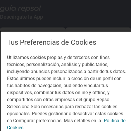
Descárgate la App
App Store
Google Play
Tus Preferencias de Cookies
Guía Repsol
Enlaces
Utilizamos cookies propias y de terceros con fines
técnicos, personalización, análisis y publicitarios,
Comer
Contacto
incluyendo anuncios personalizados a partir de tus datos.
Viajar
Sala de prensa
Estos últimos pueden incluir la creación de un perfil con
tus hábitos de navegación, pudiendo vincular tus
Dormir
Canal de ética
dispositivos, combinar tus datos online y offline, y
compartirlos con otras empresas del grupo Repsol.
Selecciona Solo necesarias para rechazar las cookies
opcionales. Puedes gestionar o desactivar estas cookies
en Configurar preferencias. Más detalles en la
Política de
Política de privacidad
Política de cookies
Nota legal
Cookies.