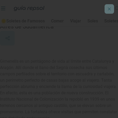
Gimenells i el Pla de la Font
Soletes de Famosos
Comer
Viajar
Soles
Solete
Aires de Sudamérica
Gimenells es un pentágono de vida al límite entre Catalunya y
Aragón. Allí donde el llano del Segrià cosecha sus últimos
campos perfilados sobre el territorio con escuadra y cartabón,
un perímetro perfecto de casas bajas acoge al viajero. Tanta
perfección abruma y enciende la llama de la curiosidad viajera.
En efecto, esta es una población de nueva construcción. El
Instituto Nacional de Colonización la repobló en 1939 en unos
terrenos cercanos al antiguo castillo, que se elevan sobre un
promontorio. La fortaleza ofrece visitas que permiten constatar