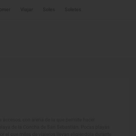
omer
Viajar
Soles
Soletes
s accesos, con arena de la que permite hacer
a playa de la Concha de San Sebastián. Pocas playas
or el que miles de viajeros llevan eligiéndola durante