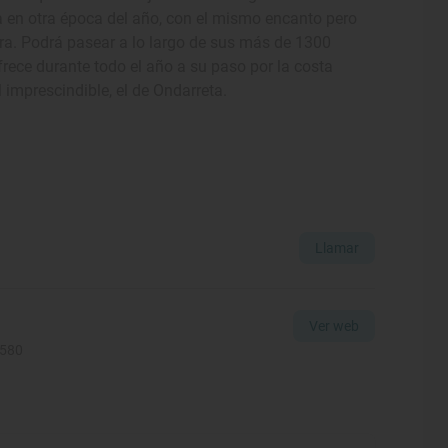
a en otra época del año, con el mismo encanto pero
ora. Podrá pasear a lo largo de sus más de 1300
rece durante todo el año a su paso por la costa
l imprescindible, el de Ondarreta.
Llamar
Ver web
2580