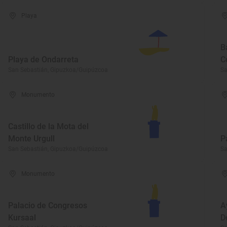
Playa
B
Playa de Ondarreta
C
San Sebastián, Gipuzkoa/Guipúzcoa
Sa
Monumento
Castillo de la Mota del
Monte Urgull
P
San Sebastián, Gipuzkoa/Guipúzcoa
Sa
Monumento
Palacio de Congresos
A
Kursaal
D