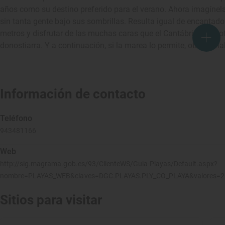
años como su destino preferido para el verano. Ahora imagínel
sin tanta gente bajo sus sombrillas. Resulta igual de encantad
metros y disfrutar de las muchas caras que el Cantábrico nos of
donostiarra. Y a continuación, si la marea lo permite, otro arena
Información de contacto
Teléfono
943481166
Web
http://sig.magrama.gob.es/93/ClienteWS/Guia-Playas/Default.aspx?
nombre=PLAYAS_WEB&claves=DGC.PLAYAS.PLY_CO_PLAYA&valores=
Sitios para visitar