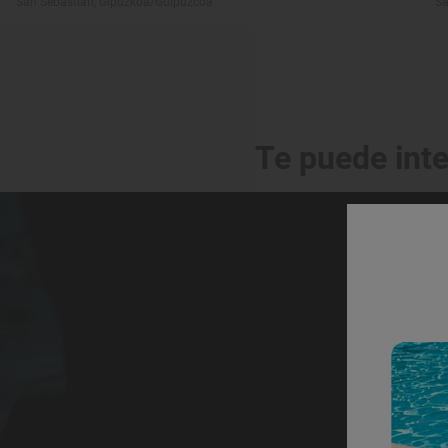
San Sebastián, Gipuzkoa/Guipúzcoa
Sa
Te puede int