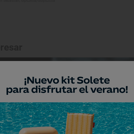
n Sebastián, Gipuzkoa/Guipúzcoa
eresar