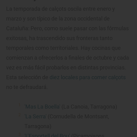
La temporada de calçots oscila entre enero y
marzo y son típico de la zona occidental de
Cataluña: Pero, como suele pasar con las fórmulas
exitosas, ha trascendido sus fronteras tanto
temporales como territoriales. Hay cocinas que
comienzan a ofrecerlos a finales de octubre y cada
vez es más fácil probarlos en distintas provincias.
Esta selección de
diez locales para comer calçots
no te defraudará.
'Mas La Boella'
(La Canoia, Tarragona)
'La Serra'
(Cornudella de Montsant,
Tarragona)
'L’Esportell del Bou'
(Picamoixons,