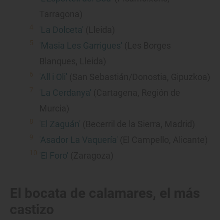
Tarragona)
'La Dolceta'
(Lleida)
'Masia Les Garrigues'
(Les Borges
Blanques, Lleida)
'All i Oli'
(San Sebastián/Donostia, Gipuzkoa)
'La Cerdanya'
(Cartagena, Región de
Murcia)
'El Zaguán'
(Becerril de la Sierra, Madrid)
'Asador La Vaquería'
(El Campello, Alicante)
'El Foro'
(Zaragoza)
El bocata de calamares, el más
castizo