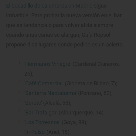
El bocadillo de calamares en Madrid
sigue
imbatible. Para probar la nueva versión en el bar
que es tendencia o para volver al de siempre
cuando unas cañas se alargan, Guía Repsol
propone diez lugares donde pedirlo es un acierto.
'Hermanos Vinagre'
(Cardenal Cisneros,
26);
'Café Comercial'
(Glorieta de Bilbao, 7);
'Santerra Neotaberna'
(Ponzano, 62);
'Bareto'
(Alcalá, 55);
'Bar Trafalgar'
(Alburquerque, 14);
'Los Torreznos'
(Goya, 88);
'In-Pulso'
(Ariel, 15);