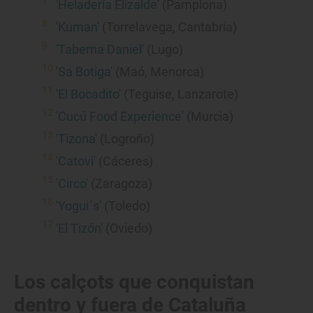
'Heladería Elizalde'
(Pamplona)
'Kuman'
(Torrelavega, Cantabria)
'Taberna Daniel'
(Lugo)
'Sa Botiga'
(Maó, Menorca)
'El Bocadito'
(Teguise, Lanzarote)
'Cucú Food Experience'
(Murcia)
'Tizona'
(Logroño)
'Catovi'
(Cáceres)
'Circo'
(Zaragoza)
'Yogui´s'
(Toledo)
'El Tizón'
(Oviedo)
Los calçots que conquistan
dentro y fuera de Cataluña