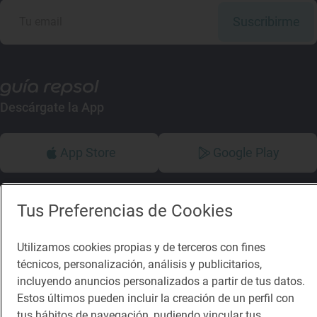
Suscribirme
Descárgate la App
App Store
Google Play
Guía Repsol
Enlaces
Tus Preferencias de Cookies
Comer
Contacto
Utilizamos cookies propias y de terceros con fines
Viajar
Sala de prensa
técnicos, personalización, análisis y publicitarios,
Dormir
Canal de ética
incluyendo anuncios personalizados a partir de tus datos.
Estos últimos pueden incluir la creación de un perfil con
tus hábitos de navegación, pudiendo vincular tus