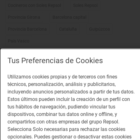
Cocineros con Soles Repsol
Soles Repsol
Provincia Girona
Barcelona capital
Provincia Barcelona
Cataluña
Guipúzcoa
País Vasco
Tus Preferencias de Cookies
Lo más visto
Utilizamos cookies propias y de terceros con fines
Los 11 pueblos más bonitos de
técnicos, personalización, análisis y publicitarios,
Huesca que visitamos, conocemos y
incluyendo anuncios personalizados a partir de tus datos.
amamos
Pueblos bonitos de Huesca que no puedes
Estos últimos pueden incluir la creación de un perfil con
perderte
tus hábitos de navegación, pudiendo vincular tus
dispositivos, combinar tus datos online y offline, y
Planazos para los días borrascosos
compartirlos con otras empresas del grupo Repsol.
¿Qué hacer un día de lluvia?
Selecciona Solo necesarias para rechazar las cookies
opcionales. Puedes gestionar o desactivar estas cookies