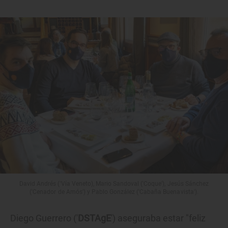
David Andrés ('Vía Veneto), Mario Sandoval ('Coque'), Jesús Sánchez
('Cenador de Amós') y Pablo González ('Cabaña Buenavista').
Diego Guerrero ('
DSTAgE
') aseguraba estar "feliz