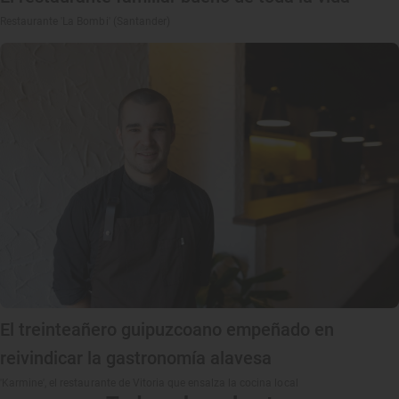
Restaurante 'La Bombi' (Santander)
El treinteañero guipuzcoano empeñado en
reivindicar la gastronomía alavesa
'Karmine', el restaurante de Vitoria que ensalza la cocina local