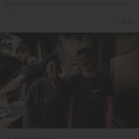
Restaurante 'Char' (La Caleta, Tenerife): el éxito de las chuletas de Babacar
Fall
Reportaje gastronómico