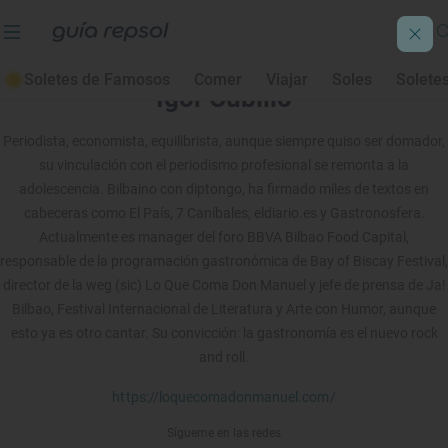
Soletes de Famosos
Comer
Viajar
Soles
Solete
Igor Cubillo
Periodista, economista, equilibrista, aunque siempre quiso ser domador,
su vinculación con el periodismo profesional se remonta a la
adolescencia. Bilbaino con diptongo, ha firmado miles de textos en
cabeceras como El País, 7 Caníbales, eldiario.es y Gastronosfera.
Actualmente es manager del foro BBVA Bilbao Food Capital,
responsable de la programación gastronómica de Bay of Biscay Festival,
director de la weg (sic) Lo Que Coma Don Manuel y jefe de prensa de Ja!
Bilbao, Festival Internacional de Literatura y Arte con Humor, aunque
esto ya es otro cantar. Su convicción: la gastronomía es el nuevo rock
and roll.
https://loquecomadonmanuel.com/
Sígueme en las redes