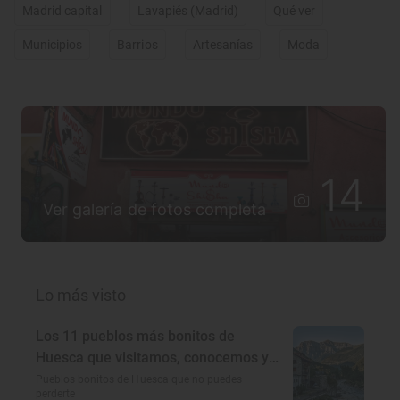
Madrid capital
Lavapiés (Madrid)
Qué ver
Municipios
Barrios
Artesanías
Moda
14
Ver galería de fotos completa
Lo más visto
Los 11 pueblos más bonitos de
Huesca que visitamos, conocemos y
amamos
Pueblos bonitos de Huesca que no puedes
perderte