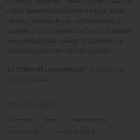
en un telar tradicional… Todas ellas son artesanales
y están disponibles en distintas medidas, desde
infantiles hasta familiares. También tienen los
accesorios necesarios para usarlas con propiedad,
desde anclajes para la pared hasta ganchos de
expansión pasando por soportes de suelo.
‘LA TIENDA DE LAS HAMACAS’
- Ave María, 18.
Tel. 606 92 34 46.
Temas relacionados
De compras
Tiendas
Tiendas de regalos
Tiendas de ropa
Comunidad de Madrid