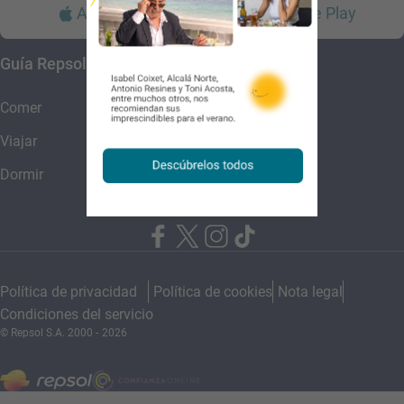
App Store
Google Play
Guía Repsol
Enlaces
Comer
Contacto
Viajar
Sala de prensa
Dormir
Canal de ética
Política de privacidad
Política de cookies
Nota legal
Condiciones del servicio
© Repsol S.A. 2000
- 2026