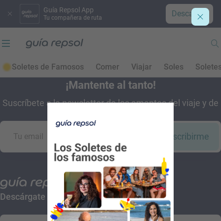
Guía Repsol App
Descargar
Tu compañera de ruta
Soletes de Famosos
Comer
Viajar
Soles
Solete
¡Mantente al tanto!
Suscríbete a la newsletter de los amantes del viaje y de
la buena comida
Suscribirme
Descárgate la App