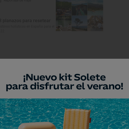
Reportaje de viaje
3 planazos para resetear
stinos holísticos en España para el
022
Museo
useo del Batán
l de San Lorenzo, León
Museo