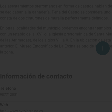
Los asentamientos prerromanos en forma de castros hablan de 
se dedicaban a la ganadería. Peña del Castro se considera uno 
consta de dos cinturones de muralla perfectamente definidos.
En otras localidades del municipio podemos encontrar templos 
con un retablo del s. XVI, o la iglesia prerrománica de Santa Mar
de las Arrimadas), de los siglos VIII a X. En la ubicación de es
anterior. El Museo Etnográfico de La Ercina es otro de los lugare
la zona.
Información de contacto
Teléfono
987712051
Web
http://www.aytolaercina.es