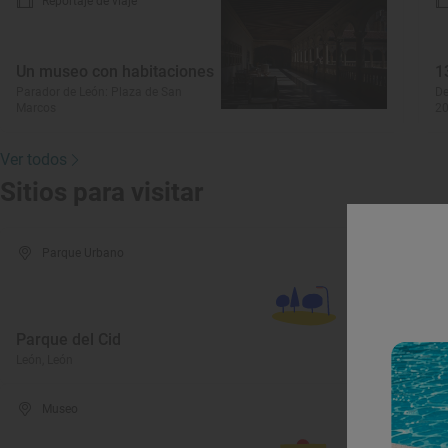
Reportaje de viaje
Un museo con habitaciones
1
Parador de León: Plaza de San
De
Marcos
2
Ver todos
Sitios para visitar
Parque Urbano
Parque del Cid
M
León, León
Va
Museo