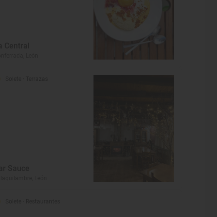
a Central
nferrada, León
Solete
· Terrazas
ar Sauce
llaquilambre, León
Solete
· Restaurantes