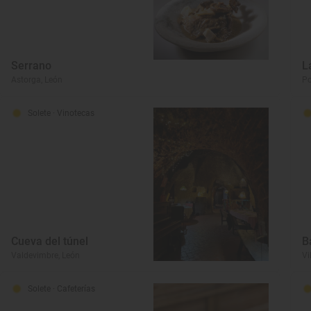
Serrano
L
Astorga, León
Po
Solete
· Vinotecas
Cueva del túnel
B
Valdevimbre, León
Vi
Solete
· Cafeterías