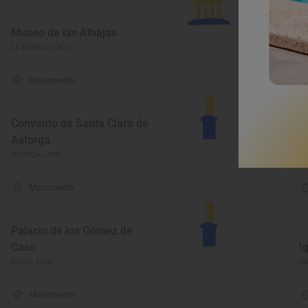
Museo de las Alhajas
M
La Bañeza, León
Po
Monumento
Convento de Santa Clara de
Astorga
C
Astorga, León
Le
Monumento
Palacio de los Gómez de
Caso
I
Burón, León
Sa
Monumento