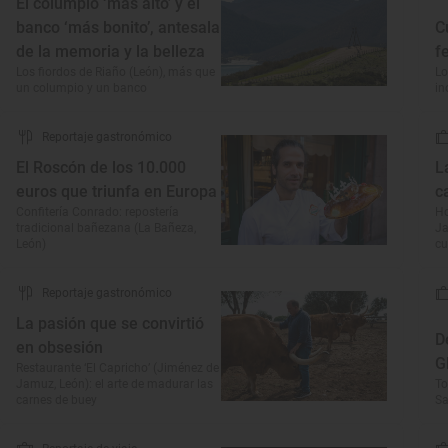
El columpio ‘más alto’ y el
banco ‘más bonito’, antesala
C
de la memoria y la belleza
f
Los fiordos de Riaño (León), más que
Lo
un columpio y un banco
in
Reportaje gastronómico
El Roscón de los 10.000
L
euros que triunfa en Europa
c
Confitería Conrado: repostería
Ho
tradicional bañezana (La Bañeza,
Ja
León)
cu
Reportaje gastronómico
La pasión que se convirtió
D
en obsesión
G
Restaurante ‘El Capricho’ (Jiménez de
Jamuz, León): el arte de madurar las
To
carnes de buey
Sa