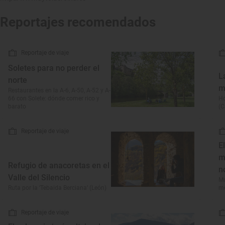
Reportajes recomendados
Reportaje de viaje
Soletes para no perder el
L
norte
m
Restaurantes en la A-6, A-50, A-52 y A-
66 con Solete: dónde comer rico y
Ho
barato
(C
Reportaje de viaje
E
m
Refugio de anacoretas en el
n
Valle del Silencio
Mu
Ruta por la ‘Tebaida Berciana’ (León)
me
Reportaje de viaje