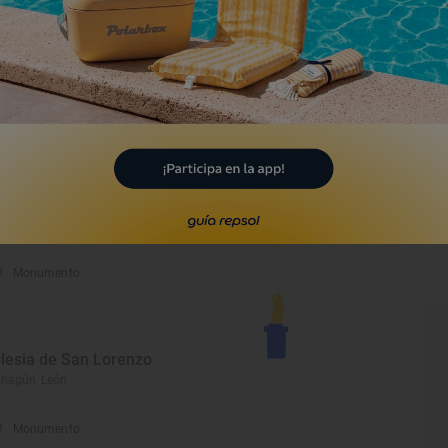
useo de la Radio
nferrada, León
Monumento
asa de Botines
ón, León
Monumento
glesia de San Lorenzo
hagún, León
Monumento