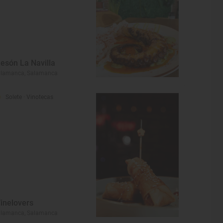
esón La Navilla
alamanca, Salamanca
Solete
· Vinotecas
inelovers
alamanca, Salamanca