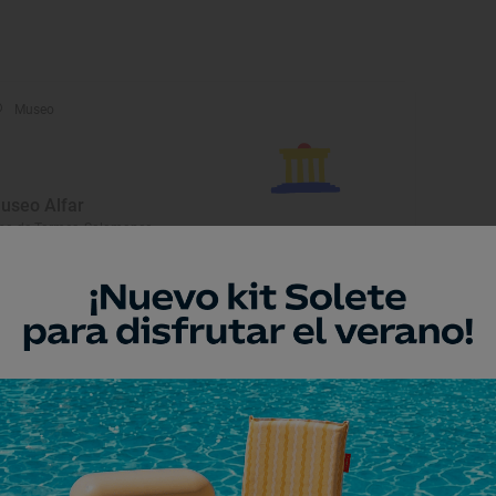
Museo
useo Alfar
ba de Tormes, Salamanca
Museo
useo Mateo Hernández
jar, Salamanca
Monumento