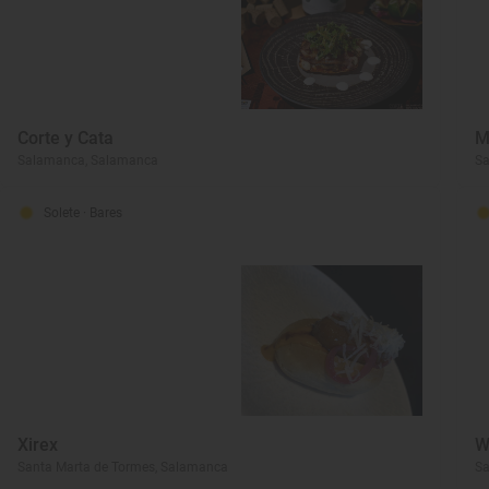
Corte y Cata
M
Salamanca, Salamanca
S
Solete
· Bares
Xirex
W
Santa Marta de Tormes, Salamanca
S