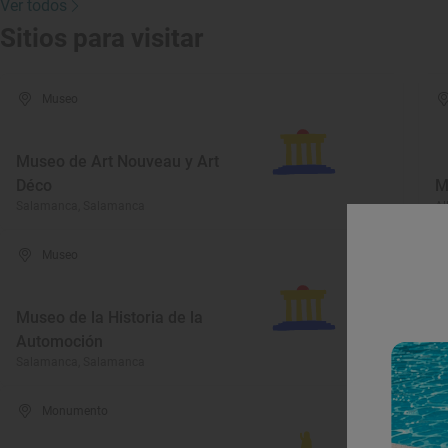
Ver todos
Sitios para visitar
Museo
Museo de Art Nouveau y Art
Déco
M
Salamanca, Salamanca
Al
Museo
Museo de la Historia de la
Automoción
M
Salamanca, Salamanca
Bé
Monumento