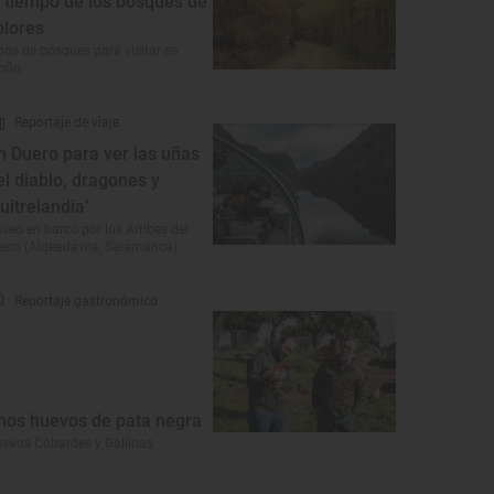
l tiempo de los bosques de
olores
pos de bosques para visitar en
toño
Reportaje de viaje
n Duero para ver las uñas
el diablo, dragones y
buitrelandia’
seo en barco por los Arribes del
ero (Aldeadávila, Salamanca)
Reportaje gastronómico
nos huevos de pata negra
evos Cobardes y Gallinas