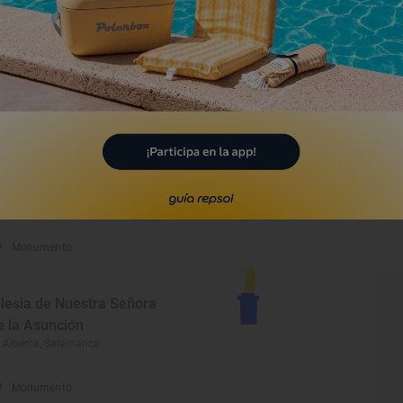
glesia Parroquial de la
anta Cruz
lencia de Negrilla, Salamanca
Monumento
glesia parroquial de
uestra Señora de la
sunción
mbrales, Salamanca
Monumento
glesia de Nuestra Señora
e la Asunción
 Alberca, Salamanca
Monumento