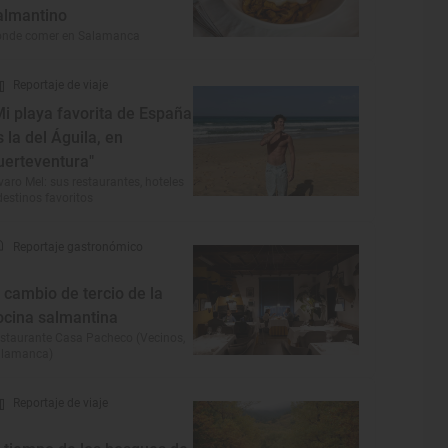
almantino
ónde comer en Salamanca
Reportaje de viaje
Mi playa favorita de España
s la del Águila, en
uerteventura"
varo Mel: sus restaurantes, hoteles
destinos favoritos
Reportaje gastronómico
l cambio de tercio de la
ocina salmantina
staurante Casa Pacheco (Vecinos,
alamanca)
Reportaje de viaje