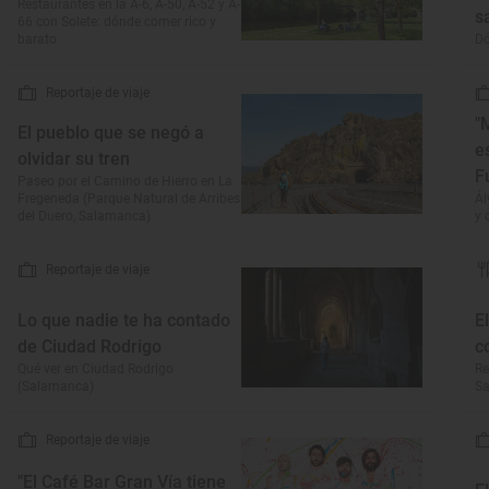
Restaurantes en la A-6, A-50, A-52 y A-
s
66 con Solete: dónde comer rico y
barato
D
Reportaje de viaje
"
El pueblo que se negó a
e
olvidar su tren
F
Paseo por el Camino de Hierro en La
Fregeneda (Parque Natural de Arribes
Ál
del Duero, Salamanca)
y 
Reportaje de viaje
Lo que nadie te ha contado
E
de Ciudad Rodrigo
c
Qué ver en Ciudad Rodrigo
Re
(Salamanca)
S
Reportaje de viaje
"El Café Bar Gran Vía tiene