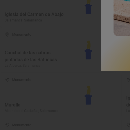
I
Iglesia del Carmen de Abajo
S
Salamanca, Salamanca
Pa
Monumento
I
Canchal de las cabras
N
pintadas de las Batuecas
A
La Alberca, Salamanca
Lu
Monumento
I
Muralla
d
Miranda del Castañar, Salamanca
La
Monumento