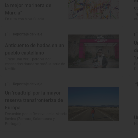
E
la mejor marinera de
c
Murcia"
Ti
En ruta con Viva Suecia
o
Reportaje de viaje
U
Anticuento de hadas en un
d
pueblo castellano
‘
‘Érase una vez… pero ya no’:
escenarios donde se rodó la serie de
Pa
Netflix
Du
Reportaje de viaje
Un 'roadtrip' por la mayor
reserva transfronteriza de
Europa
Excursión por la Reserva de la Meseta
U
Ibérica (Zamora, Salamanca y
Portugal)
Hu