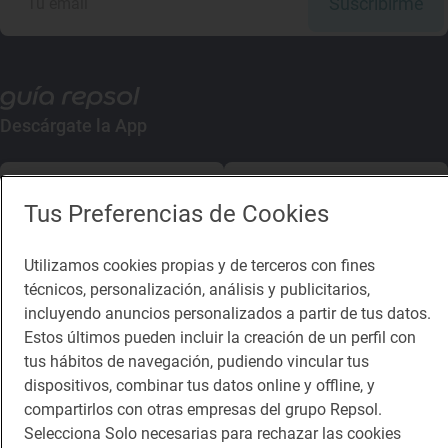
Suscribirme
Descárgate la App
App Store
Google Play
Tus Preferencias de Cookies
Guía Repsol
Enlaces
Utilizamos cookies propias y de terceros con fines
técnicos, personalización, análisis y publicitarios,
Comer
Contacto
incluyendo anuncios personalizados a partir de tus datos.
Viajar
Sala de prensa
Estos últimos pueden incluir la creación de un perfil con
tus hábitos de navegación, pudiendo vincular tus
Dormir
Canal de ética
dispositivos, combinar tus datos online y offline, y
compartirlos con otras empresas del grupo Repsol.
Selecciona Solo necesarias para rechazar las cookies