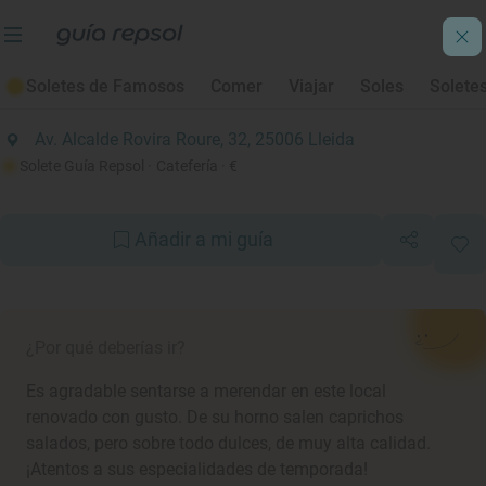
Soletes de Otoño 2023
Soletes de Famosos
Comer
Viajar
Soles
Solete
Pastisseria Carme
Av. Alcalde Rovira Roure, 32, 25006 Lleida
Solete Guía Repsol
· Catefería
· €
Añadir a mi guía
¿Por qué deberías ir?
Es agradable sentarse a merendar en este local
renovado con gusto. De su horno salen caprichos
salados, pero sobre todo dulces, de muy alta calidad.
¡Atentos a sus especialidades de temporada!