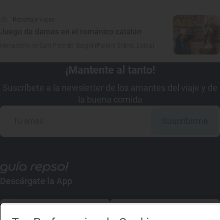
Reportaje viajes
Juego de damas en el románico catalán
Monasterio de Sant Pere del Burgal (Pallars Sobirá, Lleida)
¡Mantente al tanto!
Suscríbete a la newsletter de los amantes del viaje y de
la buena comida
Suscribirme
Descárgate la App
App Store
Google Play