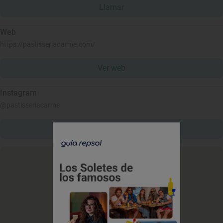
Llamar
Web
https://pastisseriacarme.com/
Ver web
Instagram
@pastisseriacarme
Ver Instagram