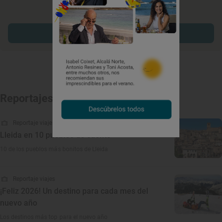
Explorar sitios cerca
Reportajes relacionados
Reportaje viajes
Lleida en 10 pueblos de cuento
10 de los pueblos más bonitos de Lleida
Reportaje viajes
¡Feliz 2026! Un destino para cada mes del
nuevo año
Los destinos más top para el nuevo año