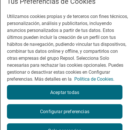
Tus Preferencias de Cookies
Guía Repsol
Enlaces
Utilizamos cookies propias y de terceros con fines técnicos,
personalización, análisis y publicitarios, incluyendo
Comer
Contacto
anuncios personalizados a partir de tus datos. Estos
Viajar
Sala de prensa
últimos pueden incluir la creación de un perfil con tus
hábitos de navegación, pudiendo vincular tus dispositivos,
Dormir
Canal de ética
combinar tus datos online y offline, y compartirlos con
otras empresas del grupo Repsol. Selecciona Solo
necesarias para rechazar las cookies opcionales. Puedes
gestionar o desactivar estas cookies en Configurar
preferencias. Más detalles en la
Política de Cookies.
Política de privacidad
Política de cookies
Nota legal
Condiciones del servicio
Aceptar todas
© Repsol S.A. 2000
- 2026
¿Quieres probarlo?
Configurar preferencias
Por favor, contacta directamente con el restaurante.