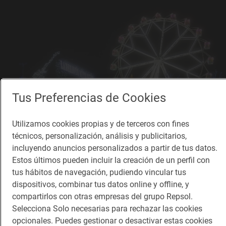
Tus Preferencias de Cookies
Utilizamos cookies propias y de terceros con fines
técnicos, personalización, análisis y publicitarios,
incluyendo anuncios personalizados a partir de tus datos.
Torrejón, uno de los pioneros en los macroeventos navideños. Foto: Mágicas
Estos últimos pueden incluir la creación de un perfil con
Navidades Torrejón de Ardoz.
tus hábitos de navegación, pudiendo vincular tus
dispositivos, combinar tus datos online y offline, y
compartirlos con otras empresas del grupo Repsol.
Mágicas navidades de Torrejón de Ardoz
Selecciona Solo necesarias para rechazar las cookies
2025
opcionales. Puedes gestionar o desactivar estas cookies