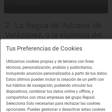
2. 'La fragua de Vulcano' de
Velázquez, o la vigencia del
relato
Tus Preferencias de Cookies
Utilizamos cookies propias y de terceros con fines
Nuestra afición por las buenas historias es
técnicos, personalización, análisis y publicitarios,
resultado de nuestra infancia. Y Velázquez es el
incluyendo anuncios personalizados a partir de tus datos.
maestro en el arte de la narración: en esta obra
Estos últimos pueden incluir la creación de un perfil con
tus hábitos de navegación, pudiendo vincular tus
todos los personajes están pendientes del
dispositivos, combinar tus datos online y offline, y
mensajero, conectados en sus reacciones,
compartirlos con otras empresas del grupo Repsol.
actuando entre sí, en una interpretación magistral.
Selecciona Solo necesarias para rechazar las cookies
opcionales. Puedes gestionar o desactivar estas cookies