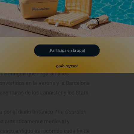
to: Jose Luis Vega (Shutterstock.com).
as plazas de Santa María, San Mateo y
Ancha, Aldana y Callejón de la Monja son
dad antigua que llegarán a los
nvertidos en la Verona y la Barcelona
 aventuras de los Lannister y los Stark.
 por el diario británico
The Guardian
ás auténticamente medieval y
 casco antiguo es recorrido cada fin de