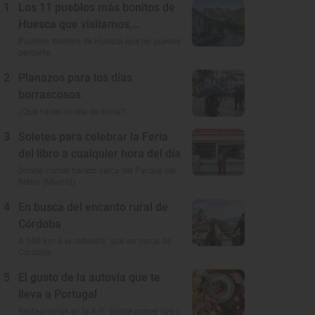
1
Los 11 pueblos más bonitos de
Huesca que visitamos,
conocemos y amamos
Pueblos bonitos de Huesca que no puedes
perderte
2
Planazos para los días
borrascosos
¿Qué hacer un día de lluvia?
3
Soletes para celebrar la Feria
del libro a cualquier hora del día
Dónde comer barato cerca del Parque del
Retiro (Madrid)
4
En busca del encanto rural de
Córdoba
A 100 km a la redonda: qué ver cerca de
Córdoba
5
El gusto de la autovía que te
lleva a Portugal
Restaurantes en la A-5: dónde comer rico y