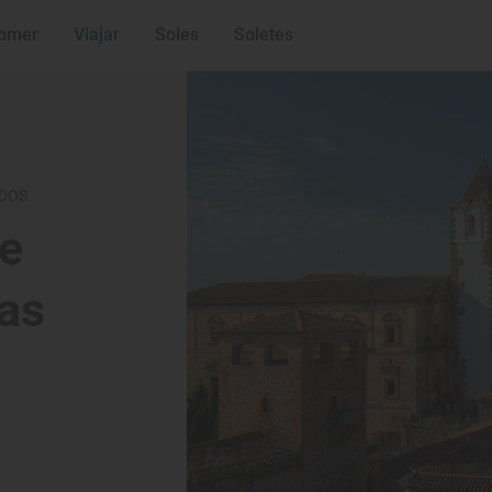
omer
Viajar
Soles
Soletes
IDOS
e
as