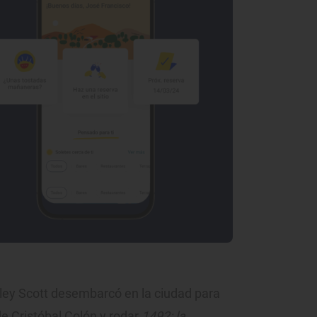
dley Scott desembarcó en la ciudad para
e Cristóbal Colón y rodar
1492: la