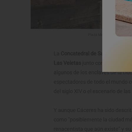
Plaza Mayor de Cáceres. Fo
La
Concatedral de Santa María, l
Las Veletas
junto con las calles 
algunos de los enclaves de la ciu
espectadores de todo el mundo co
del siglo XIV o el escenario de las
Y aunque Cáceres ha sido descrita
como "posiblemente la ciudad m
renacentista que aún existe" y su