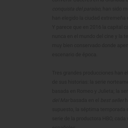
conquista del paraíso
, han sido m
han elegido la ciudad extremeña 
Y parece que en 2016 la capital 
nunca en el mundo del cine y la te
muy bien conservado donde apena
escenario de época.
Tres grandes producciones han el
de sus historias: la serie nortea
basada en Romeo y Julieta; la se
del Mar
basada en el
best seller
h
supuesto, la séptima temporada 
serie de la productora HBO, cad
españoles.