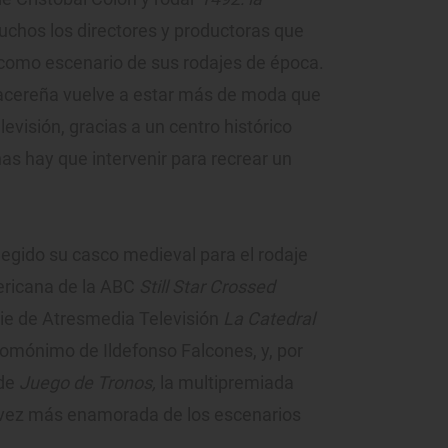
uchos los directores y productoras que
como escenario de sus rodajes de época.
cacereña vuelve a estar más de moda que
levisión, gracias a un centro histórico
s hay que intervenir para recrear un
egido su casco medieval para el rodaje
mericana de la ABC
Still Star Crossed
rie de Atresmedia Televisión
La Catedral
omónimo de Ildefonso Falcones, y, por
de
Juego de Tronos,
la multipremiada
a vez más enamorada de los escenarios