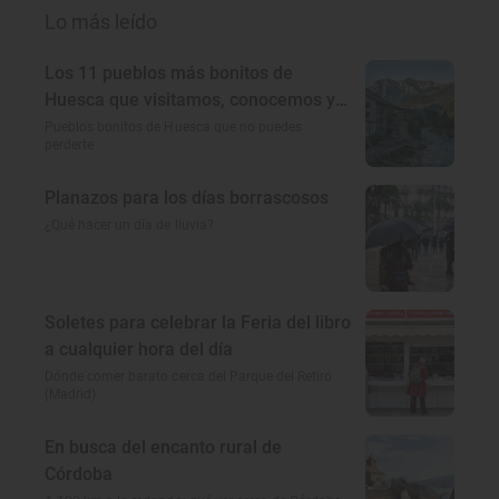
Lo más leído
Los 11 pueblos más bonitos de
Huesca que visitamos, conocemos y
amamos
Pueblos bonitos de Huesca que no puedes
perderte
Planazos para los días borrascosos
¿Qué hacer un día de lluvia?
Soletes para celebrar la Feria del libro
a cualquier hora del día
Dónde comer barato cerca del Parque del Retiro
(Madrid)
En busca del encanto rural de
Córdoba