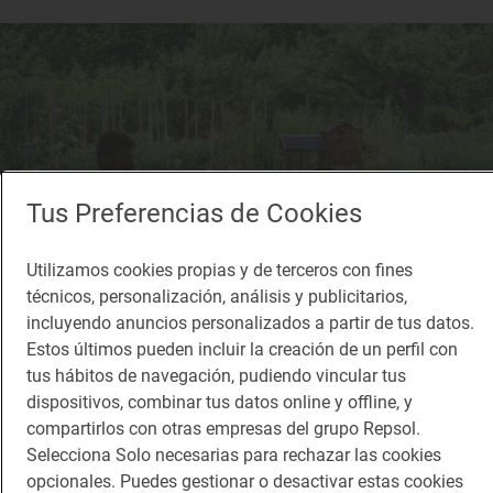
Tus Preferencias de Cookies
Utilizamos cookies propias y de terceros con fines
técnicos, personalización, análisis y publicitarios,
incluyendo anuncios personalizados a partir de tus datos.
Estos últimos pueden incluir la creación de un perfil con
tus hábitos de navegación, pudiendo vincular tus
dispositivos, combinar tus datos online y offline, y
Reportaje gastronómico
La cocina de pueblo que abraza la
compartirlos con otras empresas del grupo Repsol.
Selecciona Solo necesarias para rechazar las cookies
sostenibilidad
opcionales. Puedes gestionar o desactivar estas cookies
Los nuevos platos de 'Venta Moncalvillo', Sol Sostenible 2025 en Daroca de