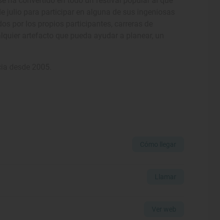
se ha convertido en todo un festival popular al que
 julio para participar en alguna de sus ingeniosas
os por los propios participantes, carreras de
alquier artefacto que pueda ayudar a planear, un
icia desde 2005.
Cómo llegar
Llamar
Ver web