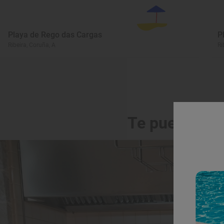
Playa de Rego das Cargas
P
Ribeira, Coruña, A
Ri
Te puede int