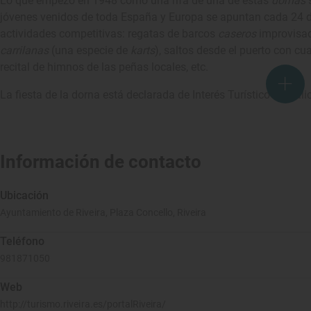
Lo que empezó en 1948 como una rifa de una de estas
dornas
jóvenes venidos de toda España y Europa se apuntan cada 24 de
actividades competitivas: regatas de barcos
caseros
improvisad
carrilanas
(una especie de
karts
), saltos desde el puerto con cu
recital de himnos de las peñas locales, etc.
La fiesta de la dorna está declarada de Interés Turístico de Gal
Información de contacto
Ubicación
Ayuntamiento de Riveira, Plaza Concello, Riveira
Teléfono
981871050
Web
http://turismo.riveira.es/portalRiveira/