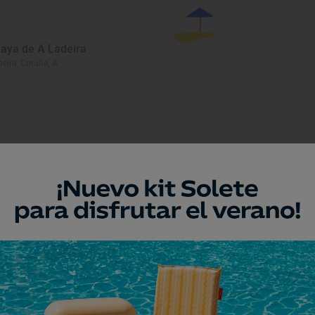
laya de A Ladeira
beira, Coruña, A
eresar