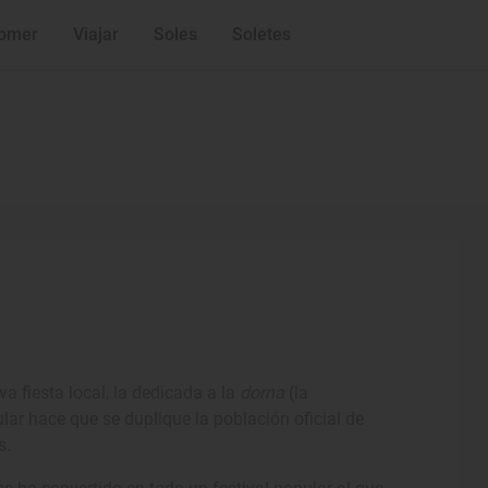
omer
Viajar
Soles
Soletes
a fiesta local, la dedicada a la
dorna
(la
lar hace que se duplique la población oficial de
s.