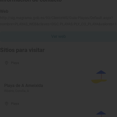
Web
http://sig.magrama.gob.es/93/ClienteWS/Guia-Playas/Default.aspx?
nombre=PLAYAS_WEB&claves=DGC.PLAYAS.PLY_CO_PLAYA&valores=
Ver web
Sitios para visitar
Playa
Playa de A Ameixida
Ribeira, Coruña, A
Playa