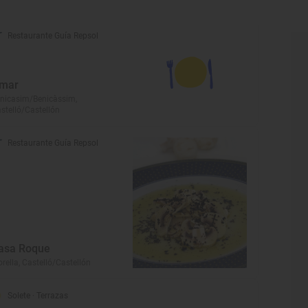
Restaurante Guía Repsol
mar
nicasim/Benicàssim,
stelló/Castellón
Restaurante Guía Repsol
asa Roque
rella, Castelló/Castellón
Solete
· Terrazas