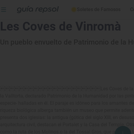
Soletes de Famosos
C
Les Coves de Vinromà
Un pueblo envuelto de Patrimonio de la
Les Coves de la Vinromà e
la Valltorta, declarado Patrimonio de la Humanidad por las pint
especie- halladas en él. El paraje es idóneo para los amantes de
riqueza biológica alberga también un museo que permite adentrar
presenta dos iglesias: la antigua (gótica del siglo XIII, en desuso
arquitectura civil, destacan el Portalet y la Casa del Temple. O
como la ruta de los Molinos o la del Tossal Gros, que pasa por l