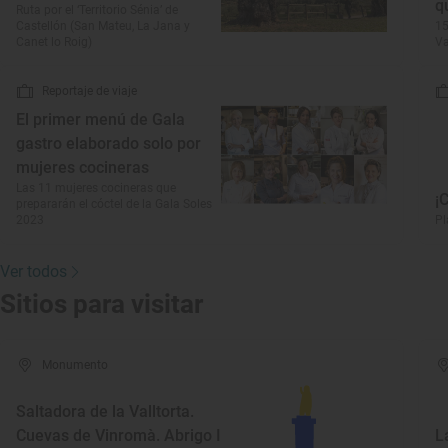
q
Ruta por el ‘Territorio Sénia’ de
Castellón (San Mateu, La Jana y
15
Canet lo Roig)
Va
Reportaje de viaje
El primer menú de Gala
gastro elaborado solo por
mujeres cocineras
Las 11 mujeres cocineras que
¡
prepararán el cóctel de la Gala Soles
2023
Pl
Ver todos
Sitios para visitar
Monumento
Saltadora de la Valltorta.
Cuevas de Vinromà. Abrigo I
L