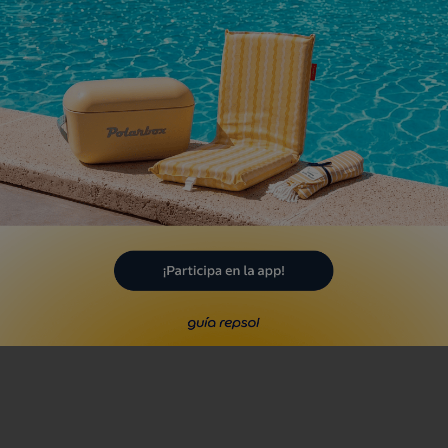
laya del Riu Cervol
naròs, Castelló/Castellón
Playa
ala de la Roca Plana
naròs, Castelló/Castellón