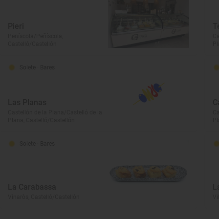
Pieri
T
Peníscola/Peñíscola,
Ca
Castelló/Castellón
Pl
Solete
· Bares
Las Planas
C
Castellón de la Plana/Castelló de la
Ca
Plana, Castelló/Castellón
Pl
Solete
· Bares
La Carabassa
L
Vinaròs, Castelló/Castellón
Vi