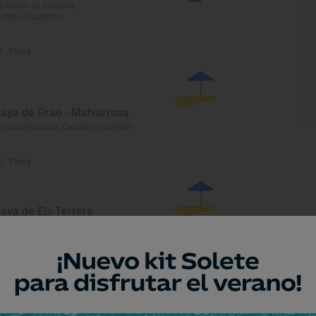
s Coves de Vinromà,
stelló/Castellón
Playa
laya de Grao - Malvarrosa
rriana/Burriana, Castelló/Castellón
Playa
laya de Els Terrers
nicasim/Benicàssim,
stelló/Castellón
Playa