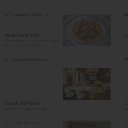
Restaurante Guía Repsol
aQua Restaurant
A
Castellón de la Plana/Castelló de la
Be
Plana, Castelló/Castellón
Ca
Restaurante Guía Repsol
Mesón del Pastor
C
Morella, Castelló/Castellón
Mo
Solete
· Heladerías