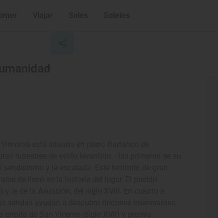
omer
Viajar
Soles
Soletes
 Humanidad
stá situado en pleno Barranco de
uras rupestres de estilo levantino –las primeras de su
l senderismo y la escalada. Este territorio de gran
se de lleno en la historia del lugar. El pueblo
) y la de la Asunción, del siglo XVIII. En cuanto a
tras sendas ayudan a descubrir rincones interesantes,
a ermita de San Vicente (siglo XVII) y premia