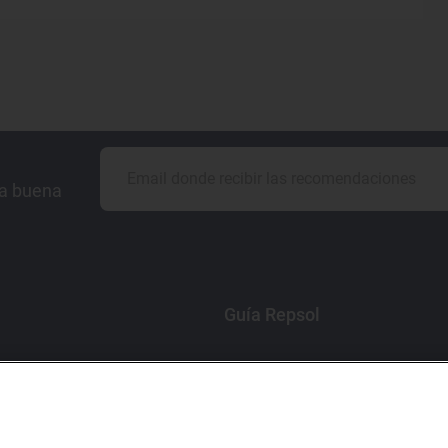
la buena
Guía Repsol
Comer
Viajar
Dormir