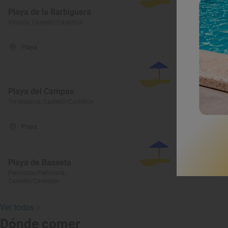
Playa de la Barbiguera
P
Vinaròs, Castelló/Castellón
Vi
Playa
Playa del Campas
C
Torreblanca, Castelló/Castellón
Vi
Playa
Playa de Basseta
Peníscola/Peñíscola,
Castelló/Castellón
Ver todos
Dónde comer