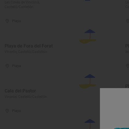
Les Coves de Vinromà,
Le
Castelló/Castellón
Ca
Playa
Playa de Fora del Forat
P
Vinaròs, Castelló/Castellón
Bo
Playa
P
Cala del Pastor
Be
Vinaròs, Castelló/Castellón
Ca
Playa