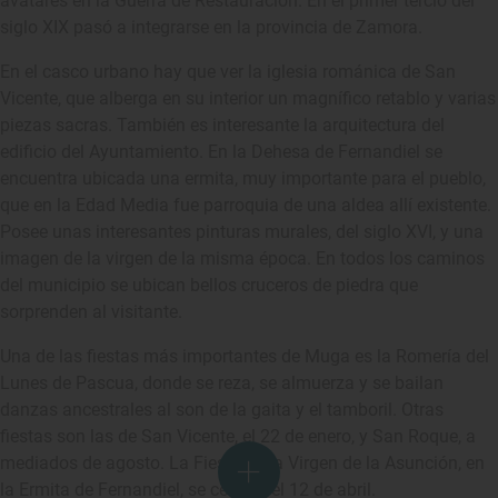
avatares en la Guerra de Restauración. En el primer tercio del
siglo XIX pasó a integrarse en la provincia de Zamora.
En el casco urbano hay que ver la iglesia románica de San
Vicente, que alberga en su interior un magnífico retablo y varias
piezas sacras. También es interesante la arquitectura del
edificio del Ayuntamiento. En la Dehesa de Fernandiel se
encuentra ubicada una ermita, muy importante para el pueblo,
que en la Edad Media fue parroquia de una aldea allí existente.
Posee unas interesantes pinturas murales, del siglo XVI, y una
imagen de la virgen de la misma época. En todos los caminos
del municipio se ubican bellos cruceros de piedra que
sorprenden al visitante.
Una de las fiestas más importantes de Muga es la Romería del
Lunes de Pascua, donde se reza, se almuerza y se bailan
danzas ancestrales al son de la gaita y el tamboril. Otras
fiestas son las de San Vicente, el 22 de enero, y San Roque, a
mediados de agosto. La Fiesta de la Virgen de la Asunción, en
la Ermita de Fernandiel, se celebra el 12 de abril.