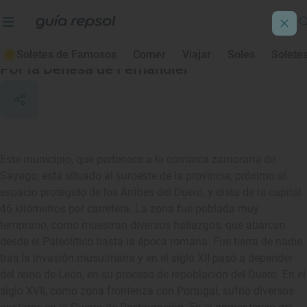
Muga de Sayago
Soletes de Famosos
Comer
Viajar
Soles
Solete
Por la Dehesa de Fernandiel
Este municipio, que pertenece a la comarca zamorana de
Sayago, está situado al suroeste de la provincia, próximo al
espacio protegido de los Arribes del Duero, y dista de la capital
46 kilómetros por carretera. La zona fue poblada muy
temprano, como muestran diversos hallazgos, que abarcan
desde el Paleolítico hasta la época romana. Fue tierra de nadie
tras la invasión musulmana y en el siglo XII pasó a depender
del reino de León, en su proceso de repoblación del Duero. En el
siglo XVII, como zona fronteriza con Portugal, sufrió diversos