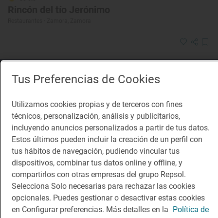
Rincón del tío Jerónimo
Restaurantes · Zamora, Zamora
¡Mantente al tanto!
Tus Preferencias de Cookies
Suscríbete a la newsletter de los amantes del viaje y de
la buena comida
Utilizamos cookies propias y de terceros con fines
técnicos, personalización, análisis y publicitarios,
Suscribirme
incluyendo anuncios personalizados a partir de tus datos.
Estos últimos pueden incluir la creación de un perfil con
tus hábitos de navegación, pudiendo vincular tus
dispositivos, combinar tus datos online y offline, y
compartirlos con otras empresas del grupo Repsol.
Descárgate la App
Selecciona Solo necesarias para rechazar las cookies
opcionales. Puedes gestionar o desactivar estas cookies
App Store
Google Play
en Configurar preferencias. Más detalles en la
Política de