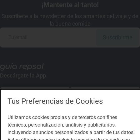
¡Mantente al tanto!
Suscríbete a la newsletter de los amantes del viaje y de
la buena comida
Suscribirme
Descárgate la App
App Store
Google Play
Tus Preferencias de Cookies
Guía Repsol
Enlaces
Utilizamos cookies propias y de terceros con fines
técnicos, personalización, análisis y publicitarios,
Comer
Contacto
incluyendo anuncios personalizados a partir de tus datos.
Viajar
Sala de prensa
Estos últimos pueden incluir la creación de un perfil con