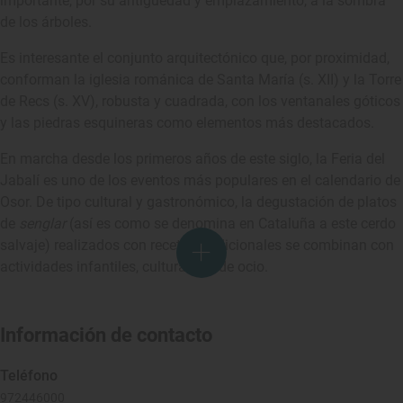
importante, por su antigüedad y emplazamiento, a la sombra
de los árboles.
Es interesante el conjunto arquitectónico que, por proximidad,
conforman la iglesia románica de Santa María (s. XII) y la Torre
de Recs (s. XV), robusta y cuadrada, con los ventanales góticos
y las piedras esquineras como elementos más destacados.
En marcha desde los primeros años de este siglo, la Feria del
Jabalí es uno de los eventos más populares en el calendario de
Osor. De tipo cultural y gastronómico, la degustación de platos
de
senglar
(así es como se denomina en Cataluña a este cerdo
salvaje) realizados con recetas tradicionales se combinan con
actividades infantiles, culturales y de ocio.
Información de contacto
Teléfono
972446000