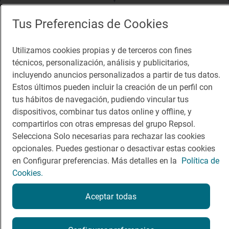
App Store
Google Play
Tus Preferencias de Cookies
Guía Repsol
Enlaces
Utilizamos cookies propias y de terceros con fines
técnicos, personalización, análisis y publicitarios,
Comer
Contacto
incluyendo anuncios personalizados a partir de tus datos.
Viajar
Sala de prensa
Estos últimos pueden incluir la creación de un perfil con
tus hábitos de navegación, pudiendo vincular tus
Dormir
Canal de ética
dispositivos, combinar tus datos online y offline, y
compartirlos con otras empresas del grupo Repsol.
Selecciona Solo necesarias para rechazar las cookies
opcionales. Puedes gestionar o desactivar estas cookies
en Configurar preferencias. Más detalles en la
Política de
Política de privacidad
Política de cookies
Nota legal
Cookies.
Condiciones del servicio
© Repsol S.A. 2000
- 2026
Aceptar todas