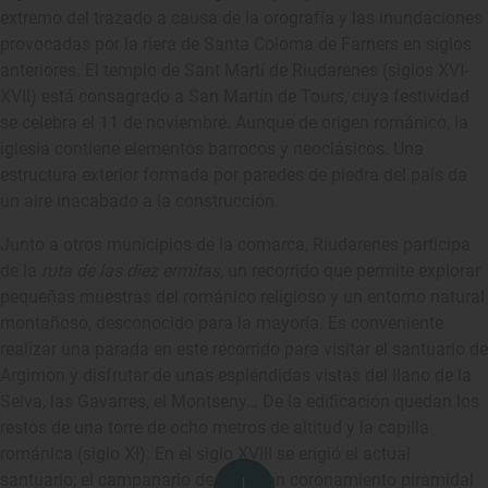
extremo del trazado a causa de la orografía y las inundaciones
provocadas por la riera de Santa Coloma de Farners en siglos
anteriores. El templo de Sant Martí de Riudarenes (siglos XVI-
XVII) está consagrado a San Martín de Tours, cuya festividad
se celebra el 11 de noviembre. Aunque de origen románico, la
iglesia contiene elementos barrocos y neoclásicos. Una
estructura exterior formada por paredes de piedra del país da
un aire inacabado a la construcción.
Junto a otros municipios de la comarca, Riudarenes participa
de la
ruta de las diez ermitas
, un recorrido que permite explorar
pequeñas muestras del románico religioso y un entorno natural
montañoso, desconocido para la mayoría. Es conveniente
realizar una parada en este recorrido para visitar el santuario de
Argimon y disfrutar de unas espléndidas vistas del llano de la
Selva, las Gavarres, el Montseny… De la edificación quedan los
restos de una torre de ocho metros de altitud y la capilla
románica (siglo XI). En el siglo XVIII se erigió el actual
santuario; el campanario de torre con coronamiento piramidal