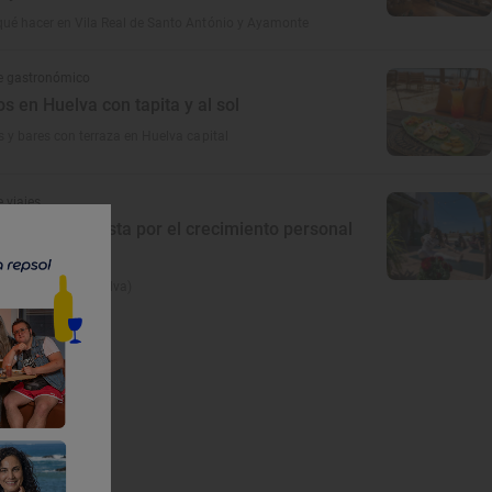
ué hacer en Vila Real de Santo António y Ayamonte
e gastronómico
s en Huelva con tapita y al sol
s y bares con terraza en Huelva capital
 viajes
ento que apuesta por el crecimiento personal
éspedes
e 'GrowersGo' (Huelva)