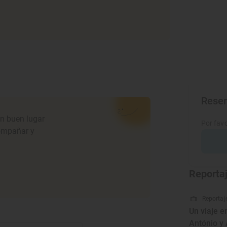
Rese
un buen lugar
Por favo
compañar y
Reporta
Reportaje
Un viaje e
António y