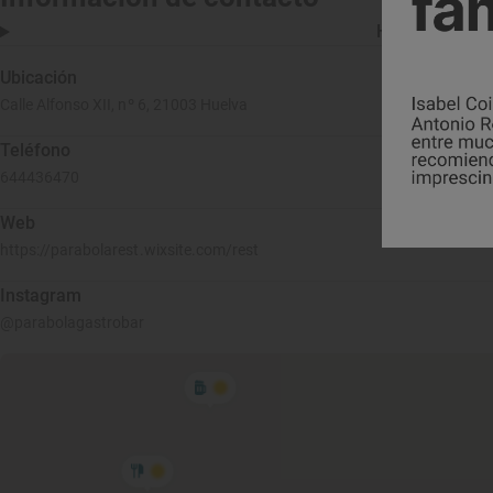
Horario
Ubicación
Calle Alfonso XII, nº 6, 21003 Huelva
Teléfono
644436470
Web
https://parabolarest.wixsite.com/rest
Instagram
@parabolagastrobar