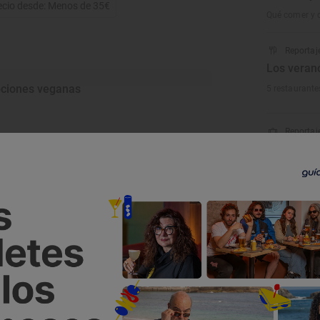
ecio desde: Menos de 35€
Qué comer y q
Reportaj
Los verano
ciones veganas
5 restaurante
Reportaje
h mi de cerdo en pan de leche
El alojami
de dorada, manzana, piña y
de sus hu
Hotel-Boutiqu
Comida para llevar