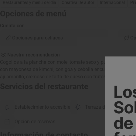
Restaurantes y menú del día
Creativa De autor
Internacional
Pr
Opciones de menú
Cuenta con
Opciones para celíacos
Op
Nuestra recomendación
Cogollos a la plancha con mole, tomate seco y puerro frito, ban
con mayonesa de kimchi, conigoa y cebolla encurtida, ceviche 
ají amarillo, cremoso de tarta de queso con frutos rojos.
Servicios del restaurante
Establecimiento accesible
Terraza de verano
Opción de reservas
Información de contacto