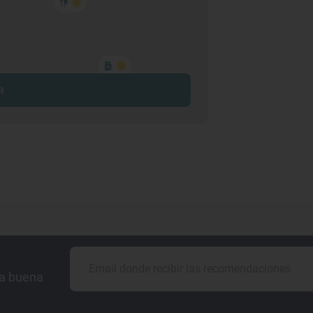
a
la buena