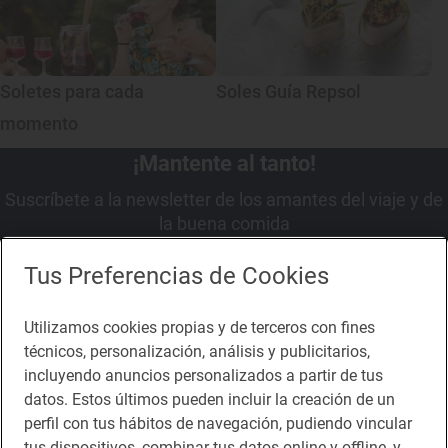
Soletes para cada
Soles Guía Repsol
momento
¡Mantente al tanto!
Suscríbete a la newsletter de los amantes del viaje y de
la buena comida
Suscribirme
Tus Preferencias de Cookies
Utilizamos cookies propias y de terceros con fines
técnicos, personalización, análisis y publicitarios,
incluyendo anuncios personalizados a partir de tus
Descárgate la App
datos. Estos últimos pueden incluir la creación de un
perfil con tus hábitos de navegación, pudiendo vincular
tus dispositivos, combinar tus datos online y offline, y