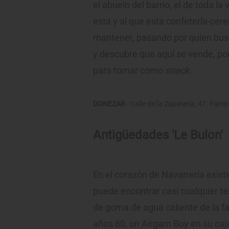
el abuelo del barrio, el de toda la
está y al que esta confetería-cere
mantener, pasando por quien bu
y descubre que aquí se vende, p
para tomar como
snack
.
DONEZAR
- Calle de la Zapatería, 47. Pamp
Antigüedades 'Le Bulon'
En el corazón de Navarrería exis
puede encontrar casi cualquier t
de goma de agua caliente de la fam
años 60, un Airgam Boy en su caja