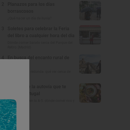
2
Planazos para los días
borrascosos
¿Qué hacer un día de lluvia?
3
Soletes para celebrar la Feria
del libro a cualquier hora del día
Dónde comer barato cerca del Parque del
Retiro (Madrid)
4
En busca del encanto rural de
Córdoba
A 100 km a la redonda: qué ver cerca de
Córdoba
5
El gusto de la autovía que te
lleva a Portugal
Restaurantes en la A-5: dónde comer rico y
barato