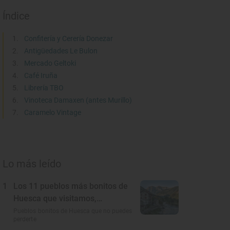
Índice
Confitería y Cerería Donezar
Antigüedades Le Bulon
Mercado Geltoki
Café Iruña
Librería TBO
Vinoteca Damaxen (antes Murillo)
Caramelo Vintage
Lo más leído
1
Los 11 pueblos más bonitos de
Huesca que visitamos,
conocemos y amamos
Pueblos bonitos de Huesca que no puedes
perderte