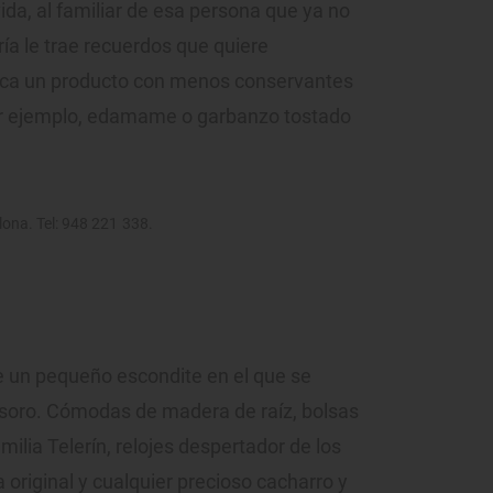
 vida, al familiar de esa persona que ya no
ría le trae recuerdos que quiere
sca un producto con menos conservantes
or ejemplo, edamame o garbanzo tostado
lona. Tel: 948 221 338.
te un pequeño escondite en el que se
esoro. Cómodas de madera de raíz, bolsas
ilia Telerín, relojes despertador de los
 original y cualquier precioso cacharro y