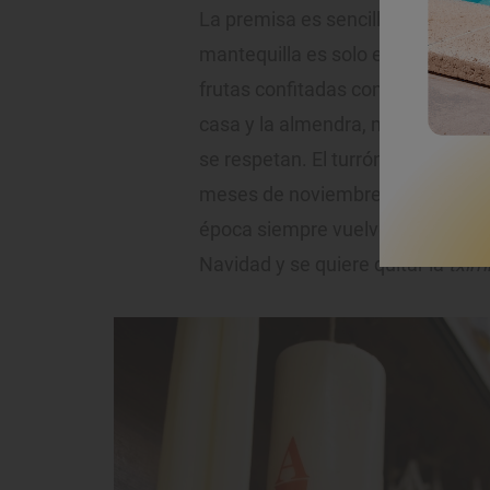
La premisa es sencilla: cuidar mu
mantequilla es solo eso, mantequi
frutas confitadas con las que se 
casa y la almendra, marcona. Ad
se respetan. El turrón, el mazapá
meses de noviembre y diciembre,
época siempre vuelve a Pamplona
Navidad y se quiere quitar la
txirr