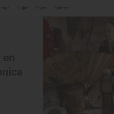
Librería TBO
Vinoteca Damaxe
omer
Viajar
Soles
Soletes
Caramelo Vinta
 en
onica