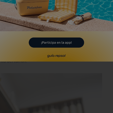
cho, muchísimo, la materia prima. La
lla; el chocolate debe ser muy puro; las
preparan los dulces son de los árboles de
emás, las temporadas de los productos
n o los polvorones solo se elaboran en los
 con una salvedad: San Fermín. En esa
 gente que no ha podido venir en
inta
del turrón.