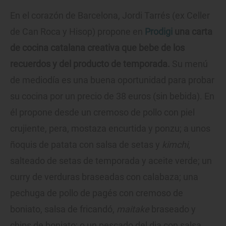
En el corazón de Barcelona, Jordi Tarrés (ex Celler
de Can Roca y Hisop) propone en
Prodigi
una carta
de cocina catalana creativa que bebe de los
recuerdos y del producto de temporada.
Su menú
de mediodía es una buena oportunidad para probar
su cocina por un precio de 38 euros (sin bebida). En
él propone desde un cremoso de pollo con piel
crujiente, pera, mostaza encurtida y ponzu; a unos
ñoquis de patata con salsa de setas y
kimchi
,
salteado de setas de temporada y aceite verde; un
curry de verduras braseadas con calabaza; una
pechuga de pollo de pagés con cremoso de
boniato, salsa de fricandó,
maitake
braseado y
chips de boniato; o un pescado del dia con salsa