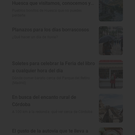
Huesca que visitamos, conocemos y
amamos
Pueblos bonitos de Huesca que no puedes
perderte
Planazos para los días borrascosos
¿Qué hacer un día de lluvia?
Soletes para celebrar la Feria del libro
a cualquier hora del día
Dónde comer barato cerca del Parque del Retiro
(Madrid)
En busca del encanto rural de
Córdoba
A 100 km a la redonda: qué ver cerca de Córdoba
El gusto de la autovía que te lleva a