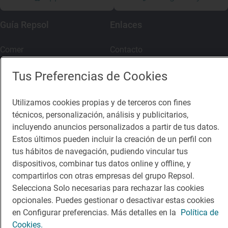
Guía Repsol
Enlaces
Comer
Contacto
Viajar
Sala de prensa
Tus Preferencias de Cookies
Dormir
Canal de ética
Utilizamos cookies propias y de terceros con fines
técnicos, personalización, análisis y publicitarios,
incluyendo anuncios personalizados a partir de tus datos.
Estos últimos pueden incluir la creación de un perfil con
tus hábitos de navegación, pudiendo vincular tus
Política de privacidad
Política de cookies
Nota legal
dispositivos, combinar tus datos online y offline, y
Condiciones del servicio
compartirlos con otras empresas del grupo Repsol.
© Repsol S.A. 2000
- 2026
Selecciona Solo necesarias para rechazar las cookies
opcionales. Puedes gestionar o desactivar estas cookies
en Configurar preferencias. Más detalles en la
Política de
Cookies.