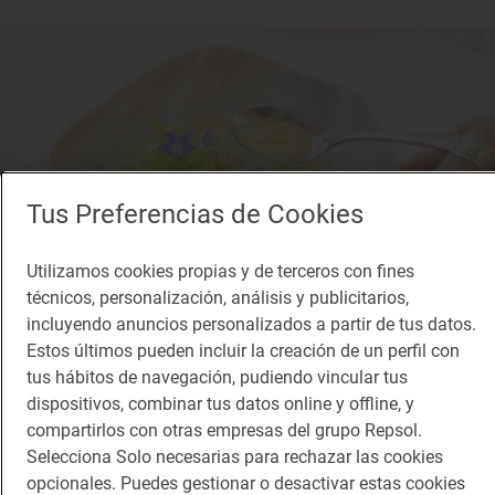
Tus Preferencias de Cookies
Utilizamos cookies propias y de terceros con fines
técnicos, personalización, análisis y publicitarios,
incluyendo anuncios personalizados a partir de tus datos.
Estos últimos pueden incluir la creación de un perfil con
tus hábitos de navegación, pudiendo vincular tus
dispositivos, combinar tus datos online y offline, y
Reportaje gastronómico
La magia de la gastronomía cultivada
compartirlos con otras empresas del grupo Repsol.
Selecciona Solo necesarias para rechazar las cookies
Restaurante ‘El Choko de Remigio’ (Tudela, Navarra)
opcionales. Puedes gestionar o desactivar estas cookies