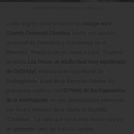
La carta de vinos ofrece unas 35 referencias.
Lucas sugiere para empezar un
orange wine
Còsmic Connexió Còsmica
, hecho con xarel·lo,
moscatel de Alejandría y chardonnay en el
Penedès, "fresco y con un toque a sidra". Propone
después
Los Peros, un Albillo Real muy equilibrado
de Ca'Di Mat
, elaborado en San Martín de
Valdeiglesias, al pie de la Sierra de Gredos. Su
propuesta continua con
El Petril, de los Insensatos
de la Antehojuela
, un vino desenfadado elaborado
con Pedro Ximénez de la Sierra de Montilla
(Córdoba). "La nariz que tiene este vino te lanza a
un generoso, pero en boca te cambia