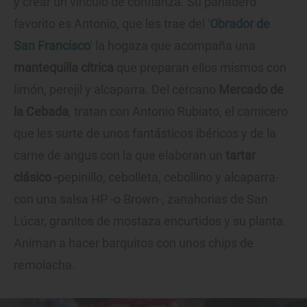
y crear un vínculo de confianza. Su panadero
favorito es Antonio, que les trae del '
Obrador de
San Francisco
' la hogaza que acompaña una
mantequilla cítrica
que preparan ellos mismos con
limón, perejil y alcaparra. Del cercano
Mercado de
la Cebada
, tratan con Antonio Rubiato, el carnicero
que les surte de unos fantásticos ibéricos y de la
carne de angus con la que elaboran un
tartar
clásico -
pepinillo, cebolleta, cebollino y alcaparra-
con una salsa HP -o Brown-, zanahorias de San
Lúcar, granitos de mostaza encurtidos y su planta.
Animan a hacer barquitos con unos chips de
remolacha.