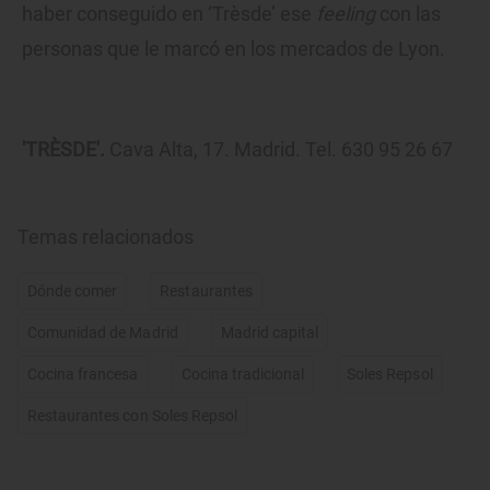
haber conseguido en ‘Trèsde’ ese
feeling
con las
personas que le marcó en los mercados de Lyon.
'TRÈSDE'.
Cava Alta, 17. Madrid. Tel. 630 95 26 67
Temas relacionados
Dónde comer
Restaurantes
Comunidad de Madrid
Madrid capital
Cocina francesa
Cocina tradicional
Soles Repsol
Restaurantes con Soles Repsol