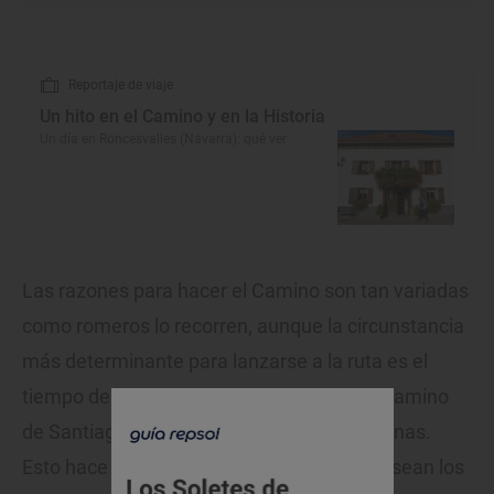
Reportaje de viaje
Un hito en el Camino y en la Historia
Un día en Roncesvalles (Navarra): qué ver
Las razones para hacer el Camino son tan variadas
como romeros lo recorren, aunque la circunstancia
más determinante para lanzarse a la ruta es el
tiempo del que se dispone. Para hacer el Camino
de Santiago a pie se necesitan cinco semanas.
Esto hace que los grupos más numerosos sean los