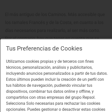
El más antiguo de los Caminos. Más accesible que
los ramales Francés y de la Costa, en cuanto a los
días necesarios para realizarlo, al ser más corto.
Por el contrario, hay que tener en cuenta que se
trata de una ruta físicamente exigente. Trazado por
Tus Preferencias de Cookies
la peregrinación realizada por el rey astur Alfonso II
Utilizamos cookies propias y de terceros con fines
El Casto. Se inicia en la catedral de Oviedo y
técnicos, personalización, análisis y publicitarios,
atraviesa las localidades de Tineo, La Mesa, Lugo y
incluyendo anuncios personalizados a partir de tus datos.
Mellide, donde se une al Camino Francés por el que
Estos últimos pueden incluir la creación de un perfil con
tus hábitos de navegación, pudiendo vincular tus
se continúa hasta Santiago.
dispositivos, combinar tus datos online y offline, y
compartirlos con otras empresas del grupo Repsol.
Gran parte del recorrido transcurre por senderos de
Selecciona Solo necesarias para rechazar las cookies
montaña, muy trialeros y con importantes
opcionales. Puedes gestionar o desactivar estas cookies