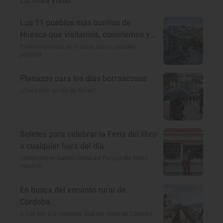
Los 11 pueblos más bonitos de
Huesca que visitamos, conocemos y
amamos
Pueblos bonitos de Huesca que no puedes
perderte
Planazos para los días borrascosos
¿Qué hacer un día de lluvia?
Soletes para celebrar la Feria del libro
a cualquier hora del día
Dónde comer barato cerca del Parque del Retiro
(Madrid)
En busca del encanto rural de
Córdoba
A 100 km a la redonda: qué ver cerca de Córdoba