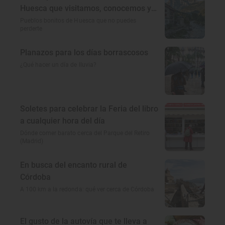
Huesca que visitamos, conocemos y
amamos
Pueblos bonitos de Huesca que no puedes
perderte
Planazos para los días borrascosos
¿Qué hacer un día de lluvia?
Soletes para celebrar la Feria del libro
a cualquier hora del día
Dónde comer barato cerca del Parque del Retiro
(Madrid)
En busca del encanto rural de
Córdoba
A 100 km a la redonda: qué ver cerca de Córdoba
El gusto de la autovía que te lleva a