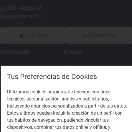
Descárgate la App
App Store
Google Play
Guía Repsol
Enlaces
Comer
Contacto
Tus Preferencias de Cookies
Viajar
Sala de prensa
Dormir
Canal de ética
Utilizamos cookies propias y de terceros con fines
técnicos, personalización, análisis y publicitarios,
incluyendo anuncios personalizados a partir de tus datos.
Estos últimos pueden incluir la creación de un perfil con
tus hábitos de navegación, pudiendo vincular tus
Política de privacidad
Política de cookies
Nota legal
dispositivos, combinar tus datos online y offline, y