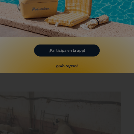
 municipio de Burgos, ha sabido
 rentable la
Ganadería y Quesería Del
 y comercialización de
lechazo, venta de
sería
que incluye clases para aprender a
 otras actividades. Vidal Lázaro, el
988
y, en aquella época, llegó a contar con
ilia tiene unas 480 ovejas churras, muy
 grasa infiltrada”
, según asegura Marina