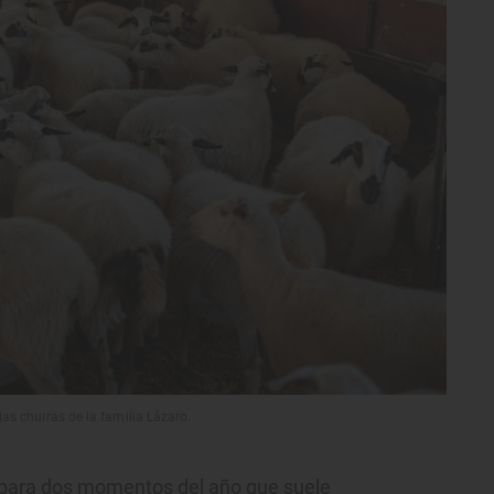
jas churras de la familia Lázaro.
 para dos momentos del año que suele