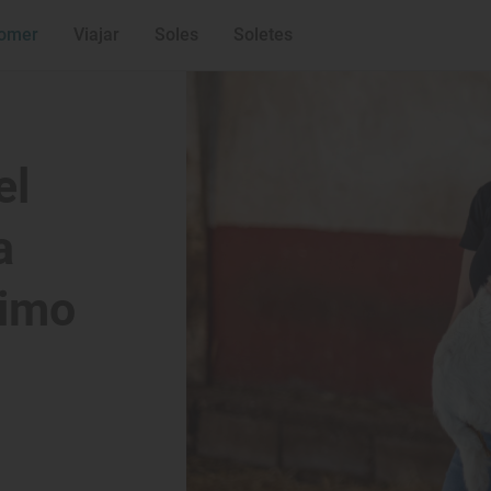
Cantabria)
omer
Viajar
Soles
Soletes
el
a
nimo