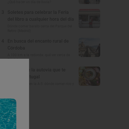
¿Qué hacer un día de lluvia?
3
Soletes para celebrar la Feria
del libro a cualquier hora del día
Dónde comer barato cerca del Parque del
Retiro (Madrid)
4
En busca del encanto rural de
Córdoba
A 100 km a la redonda: qué ver cerca de
Córdoba
5
El gusto de la autovía que te
lleva a Portugal
Restaurantes en la A-5: dónde comer rico y
barato