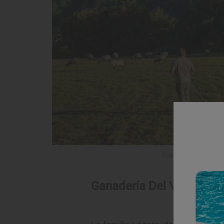
El pastoreo en Cantabri
Ganadería Del Vidal (Oqu