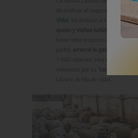
La familia Lázaro, de un pequeño
diversificar el negocio para hacer
Vidal
. Se dedican a la producción
queso y visitas turísticas a la que
hacer este producto o catas, entre
padre,
arrancó la ganadería en 1
1.000 cabezas. Hoy en día, la fam
valoradas por su
“carne jugosa con
Lázaro, la hija de Vidal.